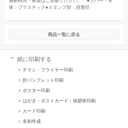
無断転用・複製はご容赦ください。""""●カバー・本
体：プラスチック●スタンプ部：浸透印
商品一覧に戻る
keyboard_arrow_down
紙に印刷する
チラシ・フライヤー印刷
折パンフレット印刷
ポスター印刷
はがき・ポストカード・挨拶状印刷
カード印刷
名刺作成