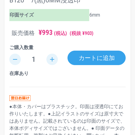
B120 7(黒)6MM浸透印
印面サイズ
6mm
¥993
販売価格
(税込)
(税抜 ¥903)
ご購入数量
カートに追加
remove
add
在庫あり
●本体・カバーはプラスチック。印面は浸透印にてお
作りいたします。●上記イラストのサイズは原寸大で
はありません。記載されているのは印面のサイズで、
本体ボディサイズではございません。● 印面データの