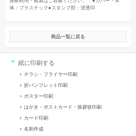
無断転用・複製はご容赦ください。""""●カバー・本
体：プラスチック●スタンプ部：浸透印
商品一覧に戻る
keyboard_arrow_down
紙に印刷する
チラシ・フライヤー印刷
折パンフレット印刷
ポスター印刷
はがき・ポストカード・挨拶状印刷
カード印刷
名刺作成