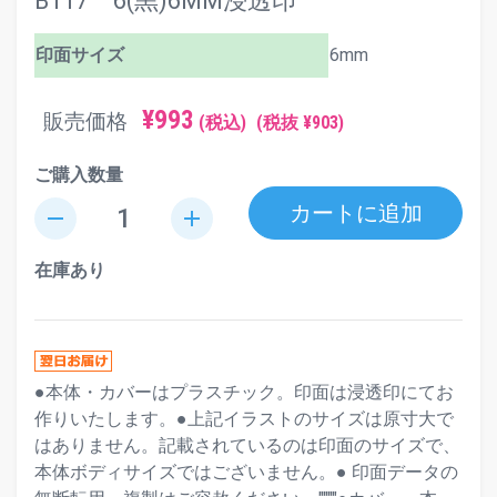
B117 6(黒)6MM浸透印
印面サイズ
6mm
¥993
販売価格
(税込)
(税抜 ¥903)
ご購入数量
カートに追加
remove
add
在庫あり
●本体・カバーはプラスチック。印面は浸透印にてお
作りいたします。●上記イラストのサイズは原寸大で
はありません。記載されているのは印面のサイズで、
本体ボディサイズではございません。● 印面データの