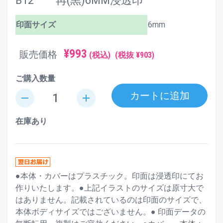
B12 再(黒)6MM浸透印
印面サイズ
6mm
¥993
販売価格
(税込)
(税抜 ¥903)
ご購入数量
カートに追加
remove
add
在庫あり
●本体・カバーはプラスチック。印面は浸透印にてお
作りいたします。●上記イラストのサイズは原寸大で
はありません。記載されているのは印面のサイズで、
本体ボディサイズではございません。● 印面データの