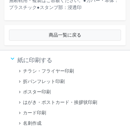
無断転用・複製はご容赦ください。●カバー・本体：
プラスチック●スタンプ部：浸透印
商品一覧に戻る
keyboard_arrow_down
紙に印刷する
チラシ・フライヤー印刷
折パンフレット印刷
ポスター印刷
はがき・ポストカード・挨拶状印刷
カード印刷
名刺作成