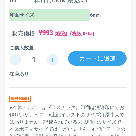
B11 再(青)6MM浸透印
印面サイズ
6mm
¥993
販売価格
(税込)
(税抜 ¥903)
ご購入数量
カートに追加
remove
add
在庫あり
●本体・カバーはプラスチック。印面は浸透印にてお
作りいたします。●上記イラストのサイズは原寸大で
はありません。記載されているのは印面のサイズで、
本体ボディサイズではございません。● 印面データの