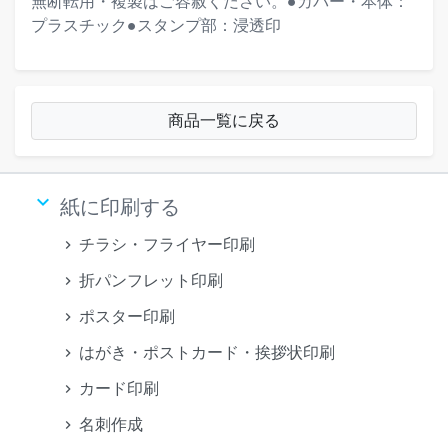
無断転用・複製はご容赦ください。●カバー・本体：
プラスチック●スタンプ部：浸透印
商品一覧に戻る
keyboard_arrow_down
紙に印刷する
チラシ・フライヤー印刷
折パンフレット印刷
ポスター印刷
はがき・ポストカード・挨拶状印刷
カード印刷
名刺作成