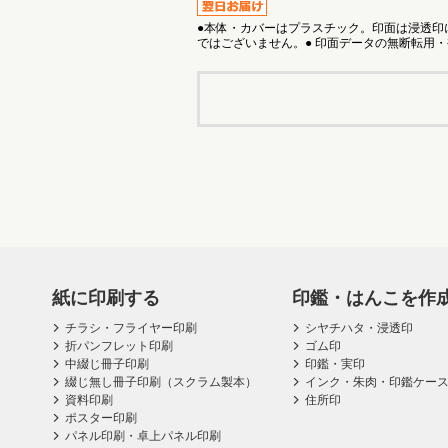
●本体・カバーはプラスチック。印面は浸透印
ではございません。● 印面データの無断転用
紙に印刷する
印鑑・はんこを作
チラシ・フライヤー印刷
シヤチハタ・浸透印
折パンフレット印刷
ゴム印
中綴じ冊子印刷
印鑑・実印
綴じ無し冊子印刷（スクラム製本）
インク・朱肉・印鑑ケー
資料印刷
住所印
ポスター印刷
パネル印刷・卓上パネル印刷