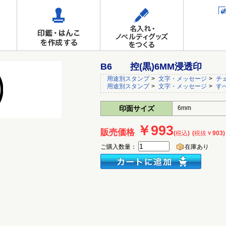
B6 控(黒)6MM浸透印
用途別スタンプ
>
文字・メッセージ
>
チ
用途別スタンプ
>
文字・メッセージ
>
す
印面サイズ
6mm
￥993
販売価格
(税込)
(税抜￥903)
ご購入数量：
在庫あり