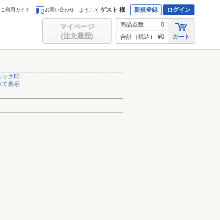
ゲスト 様
新規登録
ログイン
ご利用ガイド
お問い合わせ
ようこそ
商品点数
0
マイページ
(注文履歴)
合計（税込）
¥0
カート
ェック印
べて表示