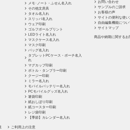
お問い合わせ
メモ･ノート・ふせん名入れ
サンプルのご請求
その他文房具
お客様の声
タオル名入れ
サイトの便利な使い
スリッパ名入れ
自由編集機能につい
ウェア印刷
サイトマップ
ゴルフボールプリント
LEDライト名入れ
商品や納期に関するお
マスクケース名入れ
マスク印刷
バッグ名入れ
タブレットPCケース・ポーチ名入
れ
マグカップ印刷
ボトル・タンブラー印刷
クージー印刷
ミラー名入れ
モバイルバッテリー名入れ
PCモバイルグッズ名入れ
箸袋印刷
紙おしぼり印刷
紙コースター印刷
レジ袋印刷
【季節】カレンダー名入れ
境
ご利用上の注意