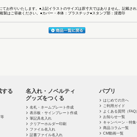
にてお作りいたします。●上記イラストのサイズは原寸大ではありません。記載さ
・複製はご容赦ください。●カバー・本体：プラスチック●スタンプ部：浸透印
成する
名入れ・ノベルティ
パプリ
グッズをつくる
はじめての方へ
ご利用ガイド
名札・ネームプレート作成
よくある質問（FAQ
表示板・サインプレート作成
ス等
お知らせ一覧
筆記具名入れ
キャンペーン・特集
クリアーホルダー印刷
商品コラム一覧
ファイル名入れ
CM動画一覧
証書ファイル名入れ