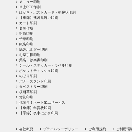
メニュー印刷
卓上POP印刷
はがき・ポストカード・挨拶状印刷
【季節】残暑見舞い印刷
カード印刷
名刺作成
封筒印刷
伝票印刷
紙袋印刷
紙製ホルダー印刷
お薬手帳印刷
薬袋・診察券印刷
シール・ステッカー・ラベル印刷
ポケットティッシュ印刷
のぼり印刷
バナースタンド印刷
タペストリー印刷
横断幕印刷
賞状印刷
抗菌ラミネート加工サービス
【季節】年賀状印刷
【季節】喪中はがき印刷
会社概要
プライバシーポリシー
ご利用規約
ご利用環