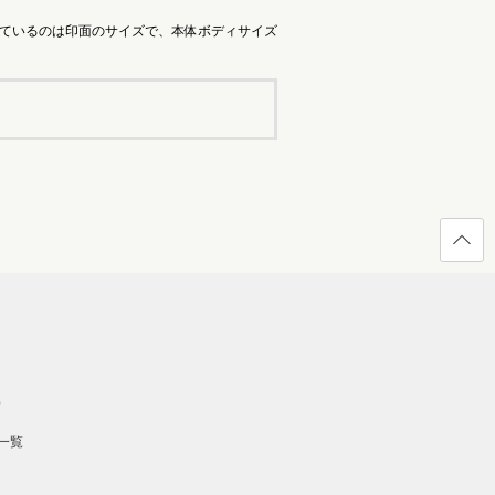
れているのは印面のサイズで、本体ボディサイズ
ページ
の先頭
へ戻る
）
一覧