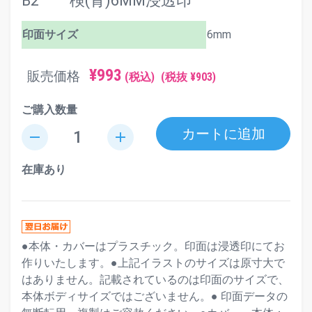
B2 検(青)6MM浸透印
印面サイズ
6mm
¥993
販売価格
(税込)
(税抜 ¥903)
ご購入数量
カートに追加
remove
add
在庫あり
●本体・カバーはプラスチック。印面は浸透印にてお
作りいたします。●上記イラストのサイズは原寸大で
はありません。記載されているのは印面のサイズで、
本体ボディサイズではございません。● 印面データの