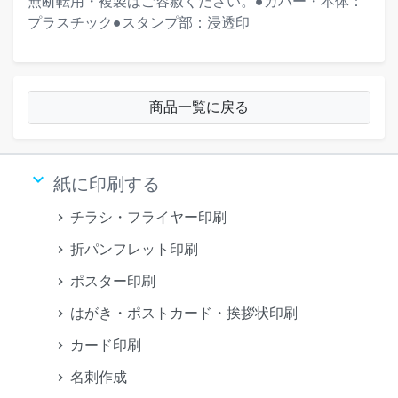
無断転用・複製はご容赦ください。●カバー・本体：
プラスチック●スタンプ部：浸透印
商品一覧に戻る
keyboard_arrow_down
紙に印刷する
チラシ・フライヤー印刷
折パンフレット印刷
ポスター印刷
はがき・ポストカード・挨拶状印刷
カード印刷
名刺作成