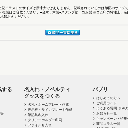
●上記イラストのサイズは原寸大ではありません。記載されているのは印面のサイズ
・複製はご容赦ください。●台木：木製●スタンプ部：ゴム製 ※ゴム印の特性上、
ご承知おきください。
成する
名入れ・ノベルティ
パプリ
グッズをつくる
はじめての方へ
ご利用ガイド
名札・ネームプレート作成
よくある質問（FAQ
表示板・サインプレート作成
ス等
お知らせ一覧
筆記具名入れ
キャンペーン・特集
クリアーホルダー印刷
商品コラム一覧
ファイル名入れ