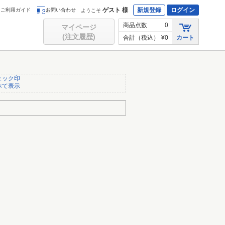
ゲスト 様
新規登録
ログイン
ご利用ガイド
お問い合わせ
ようこそ
商品点数
0
マイページ
(注文履歴)
合計（税込）
¥0
カート
ェック印
べて表示