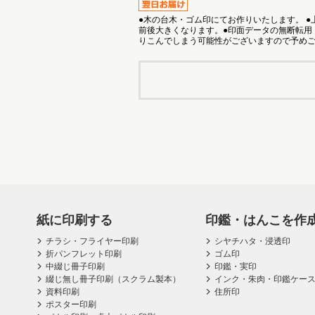
●木の台木・ゴム印にてお作りいたします。 
前後大きくなります。●印面データの無断転用
りこんでしまう可能性がございますので予め
紙に印刷する
印鑑・はんこを作
チラシ・フライヤー印刷
シヤチハタ・浸透印
折パンフレット印刷
ゴム印
中綴じ冊子印刷
印鑑・実印
綴じ無し冊子印刷（スクラム製本）
インク・朱肉・印鑑ケー
資料印刷
住所印
ポスター印刷