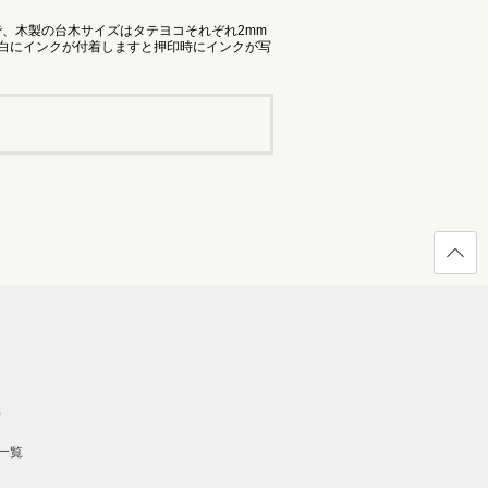
で、木製の台木サイズはタテヨコそれぞれ2mm
余白にインクが付着しますと押印時にインクが写
ページ
の先頭
へ戻る
）
一覧