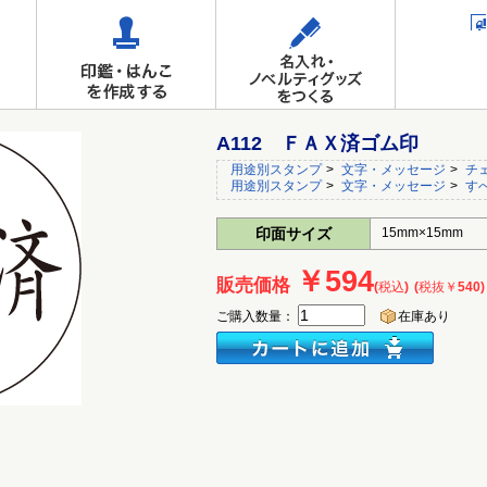
A112 ＦＡＸ済ゴム印
用途別スタンプ
>
文字・メッセージ
>
チ
用途別スタンプ
>
文字・メッセージ
>
す
印面サイズ
15mm×15mm
￥594
販売価格
(税込)
(税抜￥540)
ご購入数量：
在庫あり