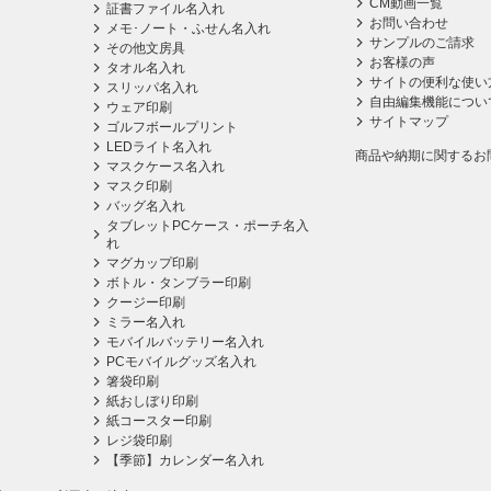
CM動画一覧
証書ファイル名入れ
お問い合わせ
メモ･ノート・ふせん名入れ
サンプルのご請求
その他文房具
お客様の声
タオル名入れ
サイトの便利な使い
スリッパ名入れ
自由編集機能につい
ウェア印刷
サイトマップ
ゴルフボールプリント
LEDライト名入れ
商品や納期に関するお
マスクケース名入れ
マスク印刷
バッグ名入れ
タブレットPCケース・ポーチ名入
れ
マグカップ印刷
ボトル・タンブラー印刷
クージー印刷
ミラー名入れ
モバイルバッテリー名入れ
PCモバイルグッズ名入れ
箸袋印刷
紙おしぼり印刷
紙コースター印刷
レジ袋印刷
【季節】カレンダー名入れ