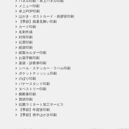
パネル印刷・卓上パネル印刷
メニュー印刷
卓上POP印刷
はがき・ポストカード・挨拶状印刷
【季節】残暑見舞い印刷
カード印刷
名刺作成
封筒印刷
伝票印刷
紙袋印刷
紙製ホルダー印刷
お薬手帳印刷
薬袋・診察券印刷
シール・ステッカー・ラベル印刷
ポケットティッシュ印刷
のぼり印刷
バナースタンド印刷
タペストリー印刷
横断幕印刷
賞状印刷
抗菌ラミネート加工サービス
【季節】年賀状印刷
【季節】喪中はがき印刷