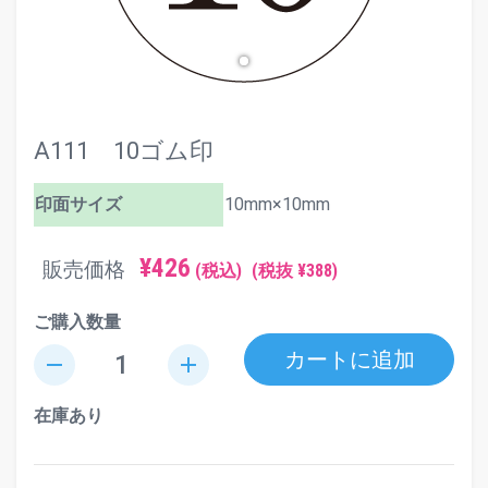
A111 10ゴム印
印面サイズ
10mm×10mm
¥426
販売価格
(税込)
(税抜 ¥388)
ご購入数量
カートに追加
remove
add
在庫あり