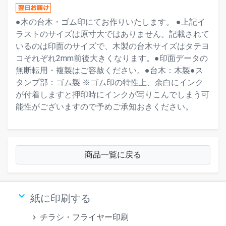
●木の台木・ゴム印にてお作りいたします。 ●上記イ
ラストのサイズは原寸大ではありません。記載されて
いるのは印面のサイズで、木製の台木サイズはタテヨ
コそれぞれ2mm前後大きくなります。●印面データの
無断転用・複製はご容赦ください。●台木：木製●ス
タンプ部：ゴム製 ※ゴム印の特性上、余白にインク
が付着しますと押印時にインクが写りこんでしまう可
能性がございますので予めご承知おきください。
商品一覧に戻る
keyboard_arrow_down
紙に印刷する
チラシ・フライヤー印刷