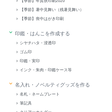
【季節】年賀状印刷2020
【季節】暑中見舞い（残暑見舞い）
【季節】喪中はがき印刷
keyboard_arrow_down
印鑑・はんこを作成する
シヤチハタ・浸透印
ゴム印
印鑑・実印
インク・朱肉・印鑑ケース等
keyboard_arrow_down
名入れ・ノベルティグッズを作る
名札・ネームプレート
筆記具