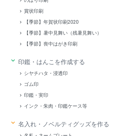
のぼり印刷
賞状印刷
【季節】年賀状印刷2020
【季節】暑中見舞い（残暑見舞い）
【季節】喪中はがき印刷
keyboard_arrow_down
印鑑・はんこを作成する
シヤチハタ・浸透印
ゴム印
印鑑・実印
インク・朱肉・印鑑ケース等
keyboard_arrow_down
名入れ・ノベルティグッズを作る
名札・ネームプレート