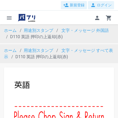
person_add
person
新規登録
ログイン
menu
person
shopping_cart
ホーム
用途別スタンプ
文字・メッセージ
外国語
D110 英語 押印の上返却(赤)
ホーム
用途別スタンプ
文字・メッセージ
すべて表
示
D110 英語 押印の上返却(赤)
evron_left
chevron_ri