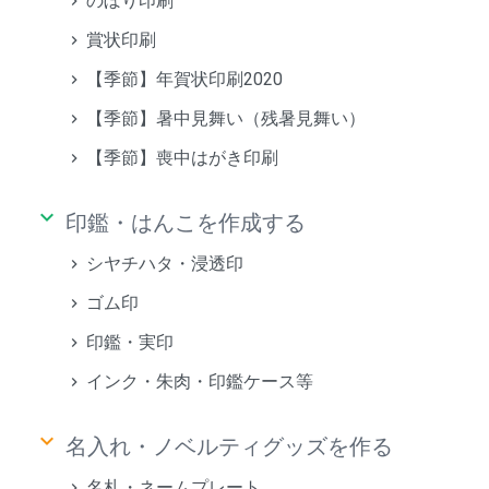
のぼり印刷
賞状印刷
【季節】年賀状印刷2020
【季節】暑中見舞い（残暑見舞い）
【季節】喪中はがき印刷
keyboard_arrow_down
印鑑・はんこを作成する
シヤチハタ・浸透印
ゴム印
印鑑・実印
インク・朱肉・印鑑ケース等
keyboard_arrow_down
名入れ・ノベルティグッズを作る
名札・ネームプレート