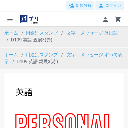
person_add
person
新規登録
ログイン
menu
person
shopping_cart
ホーム
用途別スタンプ
文字・メッセージ
外国語
D109 英語 親展3(赤)
ホーム
用途別スタンプ
文字・メッセージ
すべて表
示
D109 英語 親展3(赤)
evron_left
chevron_ri