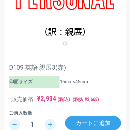
D109 英語 親展3(赤)
印面サイズ
16mm×45mm
¥2,934
販売価格
(税込)
(税抜 ¥2,668)
ご購入数量
カートに追加
remove
add