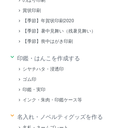
のぼり印刷
賞状印刷
【季節】年賀状印刷2020
【季節】暑中見舞い（残暑見舞い）
【季節】喪中はがき印刷
keyboard_arrow_down
印鑑・はんこを作成する
シヤチハタ・浸透印
ゴム印
印鑑・実印
インク・朱肉・印鑑ケース等
keyboard_arrow_down
名入れ・ノベルティグッズを作る
名札・ネームプレート