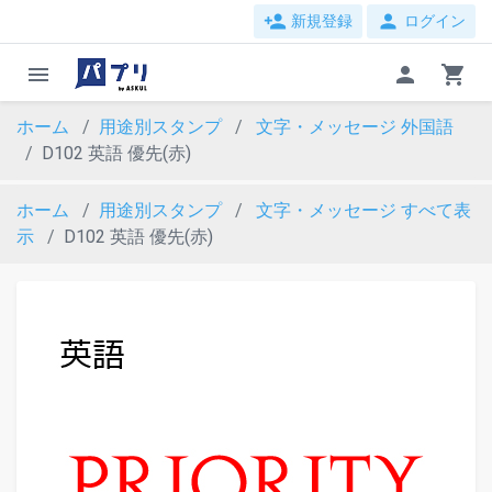
person_add
person
新規登録
ログイン
menu
person
shopping_cart
ホーム
用途別スタンプ
文字・メッセージ
外国語
D102 英語 優先(赤)
ホーム
用途別スタンプ
文字・メッセージ
すべて表
示
D102 英語 優先(赤)
evron_left
chevron_ri