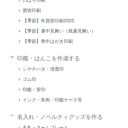
のぼり印刷
賞状印刷
【季節】年賀状印刷2020
【季節】暑中見舞い（残暑見舞い）
【季節】喪中はがき印刷
keyboard_arrow_down
印鑑・はんこを作成する
シヤチハタ・浸透印
ゴム印
印鑑・実印
インク・朱肉・印鑑ケース等
keyboard_arrow_down
名入れ・ノベルティグッズを作る
名札・ネームプレート