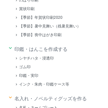
のぼり印刷
賞状印刷
【季節】年賀状印刷2020
【季節】暑中見舞い（残暑見舞い）
【季節】喪中はがき印刷
keyboard_arrow_down
印鑑・はんこを作成する
シヤチハタ・浸透印
ゴム印
印鑑・実印
インク・朱肉・印鑑ケース等
keyboard_arrow_down
名入れ・ノベルティグッズを作る
名札・ネームプレート