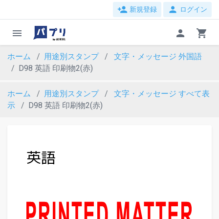
person_add
person
新規登録
ログイン
menu
person
shopping_cart
ホーム
用途別スタンプ
文字・メッセージ
外国語
D98 英語 印刷物2(赤)
ホーム
用途別スタンプ
文字・メッセージ
すべて表
示
D98 英語 印刷物2(赤)
evron_left
chevron_ri