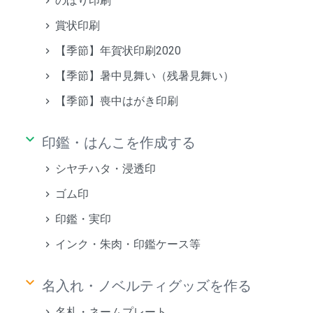
のぼり印刷
賞状印刷
【季節】年賀状印刷2020
【季節】暑中見舞い（残暑見舞い）
【季節】喪中はがき印刷
keyboard_arrow_down
印鑑・はんこを作成する
シヤチハタ・浸透印
ゴム印
印鑑・実印
インク・朱肉・印鑑ケース等
keyboard_arrow_down
名入れ・ノベルティグッズを作る
名札・ネームプレート