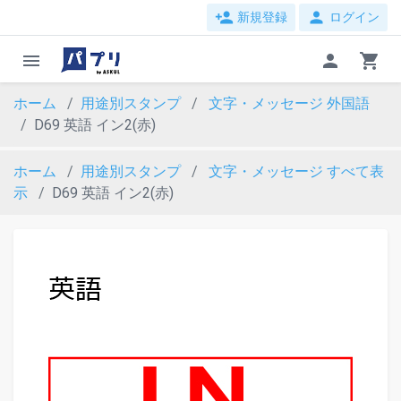
person_add
person
新規登録
ログイン
menu
person
shopping_cart
ホーム
用途別スタンプ
文字・メッセージ
外国語
D69 英語 イン2(赤)
ホーム
用途別スタンプ
文字・メッセージ
すべて表
示
D69 英語 イン2(赤)
evron_left
chevron_ri