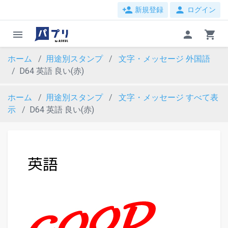
person_add
person
新規登録
ログイン
menu
person
shopping_cart
ホーム
用途別スタンプ
文字・メッセージ
外国語
D64 英語 良い(赤)
ホーム
用途別スタンプ
文字・メッセージ
すべて表
示
D64 英語 良い(赤)
evron_left
chevron_ri