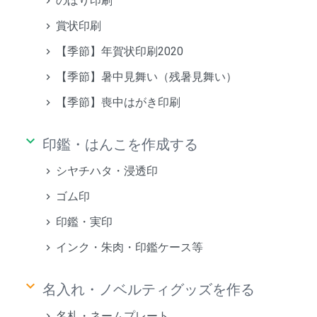
のぼり印刷
賞状印刷
【季節】年賀状印刷2020
【季節】暑中見舞い（残暑見舞い）
【季節】喪中はがき印刷
keyboard_arrow_down
印鑑・はんこを作成する
シヤチハタ・浸透印
ゴム印
印鑑・実印
インク・朱肉・印鑑ケース等
keyboard_arrow_down
名入れ・ノベルティグッズを作る
名札・ネームプレート