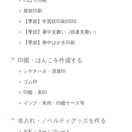
のぼり印刷
賞状印刷
【季節】年賀状印刷2020
【季節】暑中見舞い（残暑見舞い）
【季節】喪中はがき印刷
keyboard_arrow_down
印鑑・はんこを作成する
シヤチハタ・浸透印
ゴム印
印鑑・実印
インク・朱肉・印鑑ケース等
keyboard_arrow_down
名入れ・ノベルティグッズを作る
名札・ネームプレート