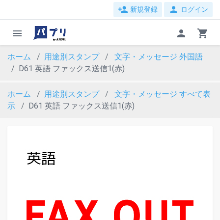
person_add
person
新規登録
ログイン
menu
person
shopping_cart
ホーム
用途別スタンプ
文字・メッセージ
外国語
D61 英語 ファックス送信1(赤)
ホーム
用途別スタンプ
文字・メッセージ
すべて表
示
D61 英語 ファックス送信1(赤)
evron_left
chevron_ri