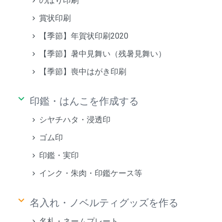
のぼり印刷
賞状印刷
【季節】年賀状印刷2020
【季節】暑中見舞い（残暑見舞い）
【季節】喪中はがき印刷
keyboard_arrow_down
印鑑・はんこを作成する
シヤチハタ・浸透印
ゴム印
印鑑・実印
インク・朱肉・印鑑ケース等
keyboard_arrow_down
名入れ・ノベルティグッズを作る
名札・ネームプレート