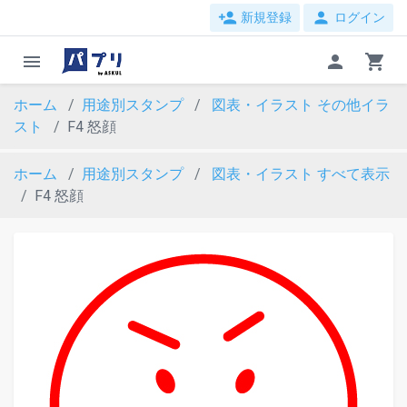
person_add
person
新規登録
ログイン
menu
person
shopping_cart
ホーム
用途別スタンプ
図表・イラスト
その他イラ
スト
F4 怒顔
ホーム
用途別スタンプ
図表・イラスト
すべて表示
F4 怒顔
evron_left
chevron_ri