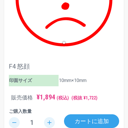
F4 怒顔
印面サイズ
10mm×10mm
¥1,894
販売価格
(税込)
(税抜 ¥1,722)
ご購入数量
カートに追加
remove
add