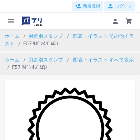
person_add
person
新規登録
ログイン
menu
person
shopping_cart
ホーム
用途別スタンプ
図表・イラスト
その他イラ
スト
E57 ﾘﾎﾞﾝ4ｺﾞﾑ印
ホーム
用途別スタンプ
図表・イラスト
すべて表示
E57 ﾘﾎﾞﾝ4ｺﾞﾑ印
evron_left
chevron_ri