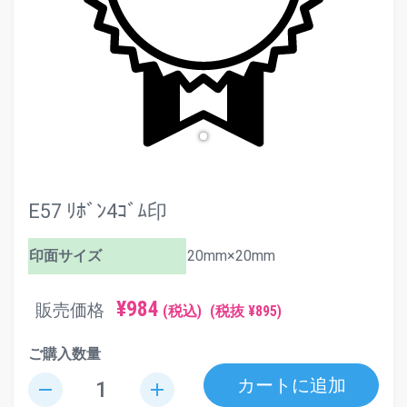
E57 ﾘﾎﾞﾝ4ｺﾞﾑ印
印面サイズ
20mm×20mm
¥984
販売価格
(税込)
(税抜 ¥895)
ご購入数量
カートに追加
remove
add