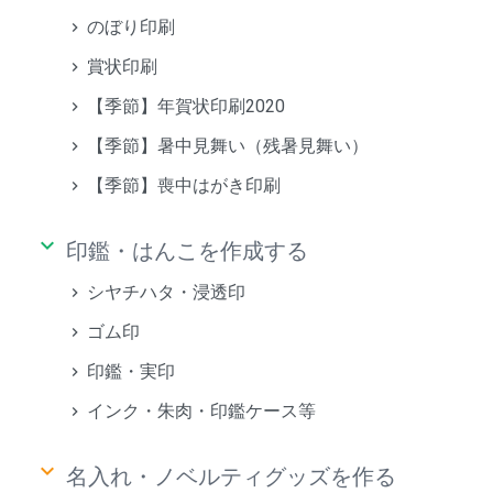
のぼり印刷
賞状印刷
【季節】年賀状印刷2020
【季節】暑中見舞い（残暑見舞い）
【季節】喪中はがき印刷
keyboard_arrow_down
印鑑・はんこを作成する
シヤチハタ・浸透印
ゴム印
印鑑・実印
インク・朱肉・印鑑ケース等
keyboard_arrow_down
名入れ・ノベルティグッズを作る