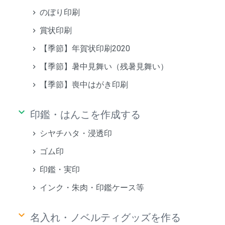
のぼり印刷
賞状印刷
【季節】年賀状印刷2020
【季節】暑中見舞い（残暑見舞い）
【季節】喪中はがき印刷
keyboard_arrow_down
印鑑・はんこを作成する
シヤチハタ・浸透印
ゴム印
印鑑・実印
インク・朱肉・印鑑ケース等
keyboard_arrow_down
名入れ・ノベルティグッズを作る