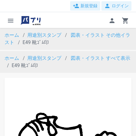
person_add
person
新規登録
ログイン
menu
person
shopping_cart
ホーム
用途別スタンプ
図表・イラスト
その他イラ
スト
E49 靴ｺﾞﾑ印
ホーム
用途別スタンプ
図表・イラスト
すべて表示
E49 靴ｺﾞﾑ印
evron_left
chevron_ri