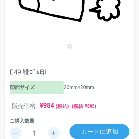
E49 靴ｺﾞﾑ印
印面サイズ
20mm×20mm
¥984
販売価格
(税込)
(税抜 ¥895)
ご購入数量
カートに追加
remove
add