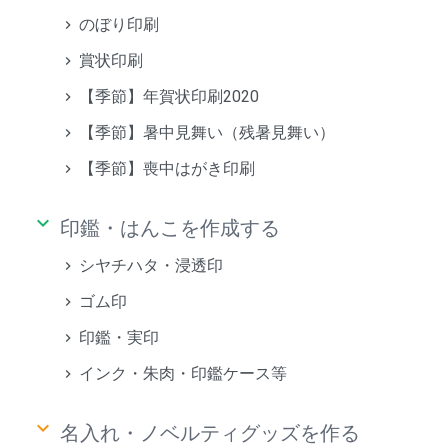
のぼり印刷
賞状印刷
【季節】年賀状印刷2020
【季節】暑中見舞い（残暑見舞い）
【季節】喪中はがき印刷
keyboard_arrow_down
印鑑・はんこを作成する
シヤチハタ・浸透印
ゴム印
印鑑・実印
インク・朱肉・印鑑ケース等
keyboard_arrow_down
名入れ・ノベルティグッズを作る