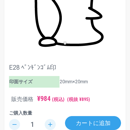
E28 ﾍﾟﾝｷﾞﾝｺﾞﾑ印
印面サイズ
20mm×20mm
¥984
販売価格
(税込)
(税抜 ¥895)
ご購入数量
カートに追加
remove
add