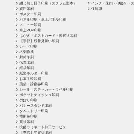
綴じ無し冊子印刷（スクラム製本）
インク・朱肉・印鑑ケー
資料印刷
住所印
ポスター印刷
パネル印刷・卓上パネル印刷
メニュー印刷
卓上POP印刷
はがき・ポストカード・挨拶状印刷
【季節】残暑見舞い印刷
カード印刷
名刺作成
封筒印刷
伝票印刷
紙袋印刷
紙製ホルダー印刷
お薬手帳印刷
薬袋・診察券印刷
シール・ステッカー・ラベル印刷
ポケットティッシュ印刷
のぼり印刷
バナースタンド印刷
タペストリー印刷
横断幕印刷
賞状印刷
抗菌ラミネート加工サービス
【季節】年賀状印刷