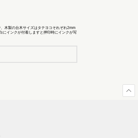
で、木製の台木サイズはタテヨコそれぞれ2mm
余白にインクが付着しますと押印時にインクが写
ページ
の先頭
へ戻る
）