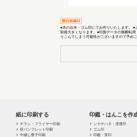
●木の台木・ゴム印にてお作りいたします。 
前後大きくなります。●印面データの無断転用
りこんでしまう可能性がございますので予め
紙に印刷する
印鑑・はんこを作
チラシ・フライヤー印刷
シヤチハタ・浸透印
折パンフレット印刷
ゴム印
中綴じ冊子印刷
印鑑・実印