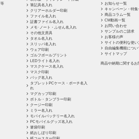
ス等
お知らせ一覧
筆記具名入れ
キャンペーン・特集
クリアーホルダー印刷
商品コラム一覧
ファイル名入れ
CM動画一覧
証書ファイル名入れ
お問い合わせ
メモ･ノート・ふせん名入れ
サンプルのご請求
その他文房具
お客様の声
タオル名入れ
サイトの便利な使い
スリッパ名入れ
自由編集機能につい
ウェア印刷
サイトマップ
ゴルフボールプリント
LEDライト名入れ
商品や納期に関するお
マスクケース名入れ
マスク印刷
バッグ名入れ
タブレットPCケース・ポーチ名入
れ
マグカップ印刷
ボトル・タンブラー印刷
クージー印刷
ミラー名入れ
モバイルバッテリー名入れ
PCモバイルグッズ名入れ
箸袋印刷
紙おしぼり印刷
紙コースター印刷