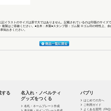
●上記イラストのサイズは原寸大ではありません。記載されているのは印面のサイズ
・複製はご容赦ください。●台木：木製●スタンプ部：ゴム製 ※ゴム印の特性上、
ご承知おきください。
成する
名入れ・ノベルティ
パプリ
グッズをつくる
はじめての方へ
ご利用ガイド
名札・ネームプレート作成
よくある質問（FAQ
表示板・サインプレート作成