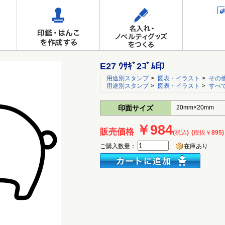
E27 ｳｻｷﾞ2ｺﾞﾑ印
用途別スタンプ
>
図表・イラスト
>
その
用途別スタンプ
>
図表・イラスト
>
すべ
印面サイズ
20mm×20mm
￥984
販売価格
(税込)
(税抜￥895)
ご購入数量：
在庫あり