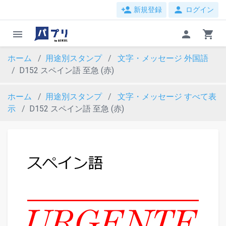
person_add
person
新規登録
ログイン
menu
person
shopping_cart
ホーム
用途別スタンプ
文字・メッセージ
外国語
D152 スペイン語 至急 (赤)
ホーム
用途別スタンプ
文字・メッセージ
すべて表
示
D152 スペイン語 至急 (赤)
evron_left
chevron_ri