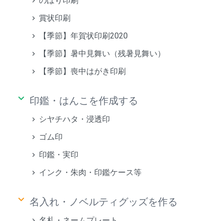
のぼり印刷
賞状印刷
【季節】年賀状印刷2020
【季節】暑中見舞い（残暑見舞い）
【季節】喪中はがき印刷
keyboard_arrow_down
印鑑・はんこを作成する
シヤチハタ・浸透印
ゴム印
印鑑・実印
インク・朱肉・印鑑ケース等
keyboard_arrow_down
名入れ・ノベルティグッズを作る
名札・ネームプレート