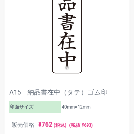
evron_left
chevron_ri
A15 納品書在中（タテ）ゴム印
印面サイズ
40mm×12mm
¥762
販売価格
(税込)
(税抜 ¥693)