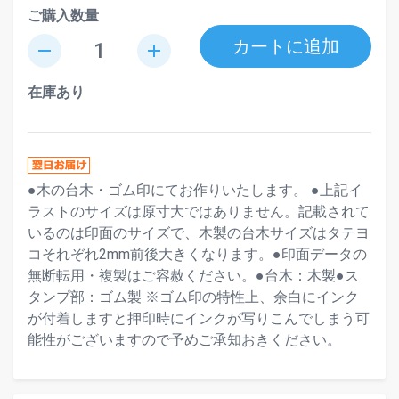
ご購入数量
カートに追加
remove
add
在庫あり
●木の台木・ゴム印にてお作りいたします。 ●上記イ
ラストのサイズは原寸大ではありません。記載されて
いるのは印面のサイズで、木製の台木サイズはタテヨ
コそれぞれ2mm前後大きくなります。●印面データの
無断転用・複製はご容赦ください。●台木：木製●ス
タンプ部：ゴム製 ※ゴム印の特性上、余白にインク
が付着しますと押印時にインクが写りこんでしまう可
能性がございますので予めご承知おきください。