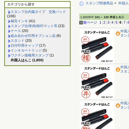
スタンプ関連商品
>
外国人
カテゴリから探す
スタンプ台内蔵タイプ 交換パッド
(106)
1,800件中
101～ 120 件目
を表示
補充インキ
(41)
前ページ
1
|
2
|
3
|
4
|
5
|
6
|
7
|
スタンプ台/朱肉/捺印マット等
(23)
ケース
(20)
外国
タン
組み合わせ印用オプション品
(6)
スタンド
(20)
日付印用キャップ
(17)
インキカートリッジ
(5)
ワクチン接種用スタンプ
(1)
外国人はんこ (1,800)
外国
スタ
外国
タン