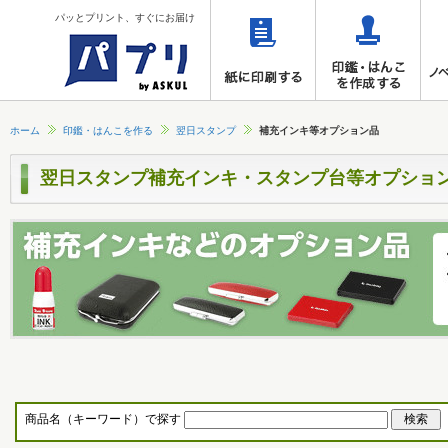
パッとプリント、すぐにお届け
ホーム
印鑑・はんこを作る
翌日スタンプ
補充インキ等オプション品
翌日スタンプ補充インキ・スタンプ台等オプショ
商品名（キーワード）で探す