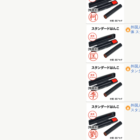
外国
体 
外国
タン
外国
スタ