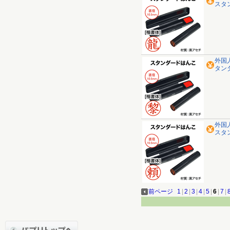
スタ
外国
タン
外国
スタ
前ページ
1
|
2
|
3
|
4
|
5
|
6
|
7
|