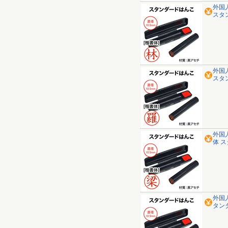
外国
スタ
外国
スタ
外国
体 
外国
タン