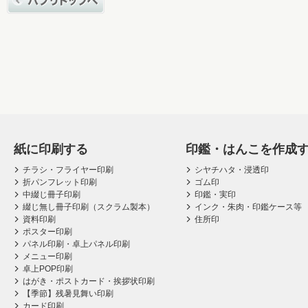
紙に印刷する
印鑑・はんこを作成
チラシ・フライヤー印刷
シヤチハタ・浸透印
折パンフレット印刷
ゴム印
中綴じ冊子印刷
印鑑・実印
綴じ無し冊子印刷（スクラム製本）
インク・朱肉・印鑑ケース等
資料印刷
住所印
ポスター印刷
パネル印刷・卓上パネル印刷
メニュー印刷
卓上POP印刷
はがき・ポストカード・挨拶状印刷
【季節】残暑見舞い印刷
カード印刷