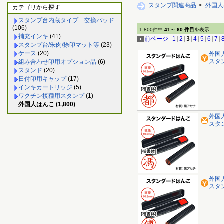
スタンプ関連商品
>
外国人
カテゴリから探す
スタンプ台内蔵タイプ 交換パッド
(106)
1,800件中
41～ 60 件目
を表示
補充インキ
(41)
前ページ
1
|
2
|
3
|
4
|
5
|
6
|
7
|
スタンプ台/朱肉/捺印マット等
(23)
ケース
(20)
外国
スタ
組み合わせ印用オプション品
(6)
スタンド
(20)
日付印用キャップ
(17)
インキカートリッジ
(5)
ワクチン接種用スタンプ
(1)
外国人はんこ (1,800)
外国
スタ
外国
スタ