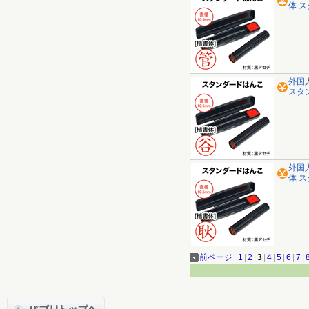
体 
外国
スタ
外国
体 
前ページ
1
|
2
|
3
|
4
|
5
|
6
|
7
|