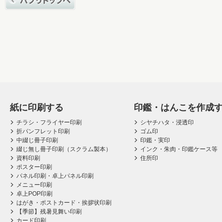
紙に印刷する
印鑑・はんこを作成
チラシ・フライヤー印刷
シヤチハタ・浸透印
折パンフレット印刷
ゴム印
中綴じ冊子印刷
印鑑・実印
綴じ無し冊子印刷（スクラム製本）
インク・朱肉・印鑑ケース等
資料印刷
住所印
ポスター印刷
パネル印刷・卓上パネル印刷
メニュー印刷
卓上POP印刷
はがき・ポストカード・挨拶状印刷
【季節】残暑見舞い印刷
カード印刷