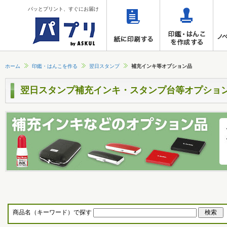
パッとプリント、すぐにお届け
ホーム
印鑑・はんこを作る
翌日スタンプ
補充インキ等オプション品
翌日スタンプ補充インキ・スタンプ台等オプショ
商品名（キーワード）で探す