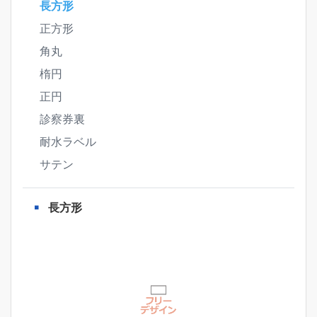
長方形
正方形
角丸
楕円
正円
診察券裏
耐水ラベル
サテン
長方形