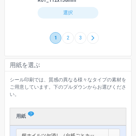
R01_112x158mm
選択
1
2
3
用紙を選ぶ
シール印刷では、質感の異なる様々なタイプの素材を
ご用意しています。下のプルダウンからお選びくださ
い。
用
用紙
紙
に
銀ホイルツヤ消し（台紙ごとカッ