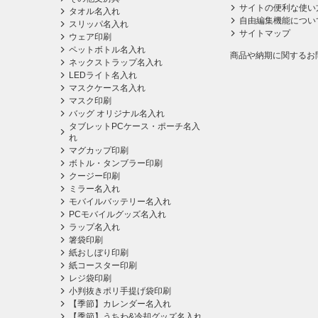
サイトの便利な使い
タオル名入れ
自由編集機能につい
スリッパ名入れ
サイトマップ
ウェア印刷
ペットボトル名入れ
商品や納期に関するお
ネックストラップ名入れ
LEDライト名入れ
マスクケース名入れ
マスク印刷
バッグ オリジナル名入れ
タブレットPCケース・ポーチ名入
れ
マグカップ印刷
ボトル・タンブラー印刷
クージー印刷
ミラー名入れ
モバイルバッテリー名入れ
PCモバイルグッズ名入れ
ラップ名入れ
箸袋印刷
紙おしぼり印刷
紙コースター印刷
レジ袋印刷
小判抜きポリ手提げ袋印刷
【季節】カレンダー名入れ
【季節】うちわ&冷却グッズ名入れ