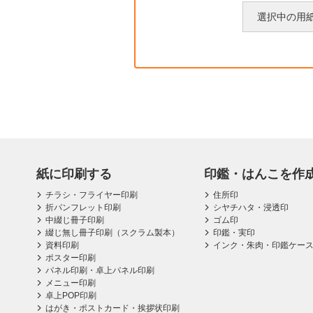
て
選択中の用
紙に印刷する
印鑑・はんこを作
チラシ・フライヤー印刷
住所印
折パンフレット印刷
シヤチハタ・浸透印
中綴じ冊子印刷
ゴム印
綴じ無し冊子印刷（スクラム製本）
印鑑・実印
資料印刷
インク・朱肉・印鑑ケー
ポスター印刷
パネル印刷・卓上パネル印刷
メニュー印刷
卓上POP印刷
はがき・ポストカード・挨拶状印刷