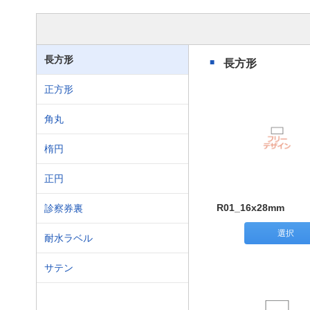
長方形
長方形
正方形
角丸
楕円
正円
R01_16x28mm
診察券裏
選択
耐水ラベル
サテン