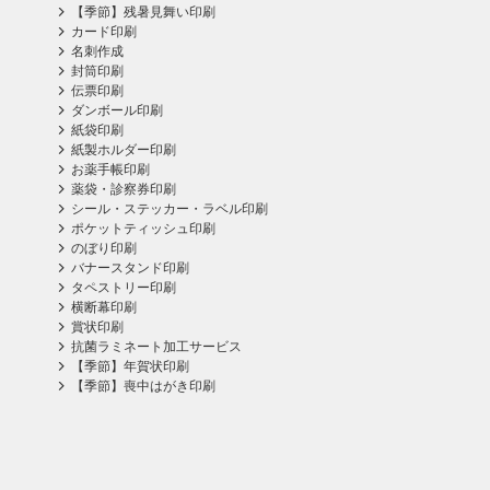
【季節】残暑見舞い印刷
カード印刷
名刺作成
封筒印刷
伝票印刷
ダンボール印刷
紙袋印刷
紙製ホルダー印刷
お薬手帳印刷
薬袋・診察券印刷
シール・ステッカー・ラベル印刷
ポケットティッシュ印刷
のぼり印刷
バナースタンド印刷
タペストリー印刷
横断幕印刷
賞状印刷
抗菌ラミネート加工サービス
【季節】年賀状印刷
【季節】喪中はがき印刷