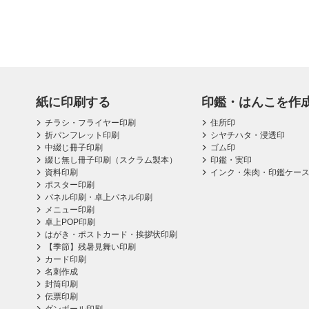
紙に印刷する
印鑑・はんこを作
チラシ・フライヤー印刷
住所印
折パンフレット印刷
シヤチハタ・浸透印
中綴じ冊子印刷
ゴム印
綴じ無し冊子印刷（スクラム製本）
印鑑・実印
資料印刷
インク・朱肉・印鑑ケー
ポスター印刷
パネル印刷・卓上パネル印刷
メニュー印刷
卓上POP印刷
はがき・ポストカード・挨拶状印刷
【季節】残暑見舞い印刷
カード印刷
名刺作成
封筒印刷
伝票印刷