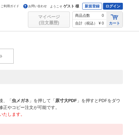
ゲスト 様
新規登録
ログイン
ご利用ガイド
お問い合わせ
ようこそ
商品点数
0
マイページ
(注文履歴)
合計（税込）
¥ 0
カート
ト
後、「
虫メガネ
」を押して「
原寸大PDF
」を押すとPDFをダウ
修正やコピー注文が可能です。
いたします。