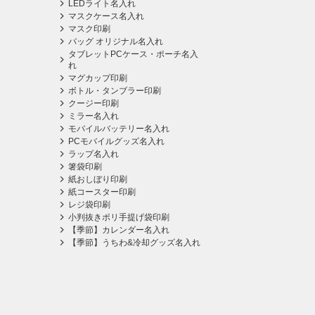
LEDライト名入れ
マスクケース名入れ
マスク印刷
バッグ オリジナル名入れ
タブレットPCケース・ポーチ名入
れ
マグカップ印刷
ボトル・タンブラー印刷
クージー印刷
ミラー名入れ
モバイルバッテリー名入れ
PCモバイルグッズ名入れ
ラップ名入れ
箸袋印刷
紙おしぼり印刷
紙コースター印刷
レジ袋印刷
小判抜きポリ手提げ袋印刷
【季節】カレンダー名入れ
【季節】うちわ&冷却グッズ名入れ