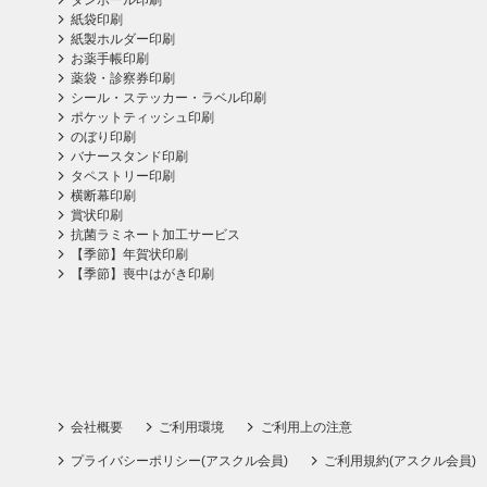
ダンボール印刷
紙袋印刷
紙製ホルダー印刷
お薬手帳印刷
薬袋・診察券印刷
シール・ステッカー・ラベル印刷
ポケットティッシュ印刷
のぼり印刷
バナースタンド印刷
タペストリー印刷
横断幕印刷
賞状印刷
抗菌ラミネート加工サービス
【季節】年賀状印刷
【季節】喪中はがき印刷
会社概要
ご利用環境
ご利用上の注意
プライバシーポリシー(アスクル会員)
ご利用規約(アスクル会員)