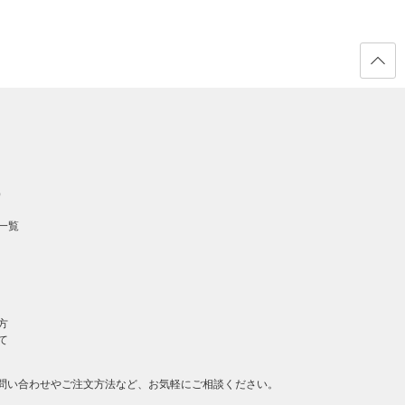
ページ
の先頭
へ戻る
）
一覧
方
て
問い合わせやご注文方法など、お気軽にご相談ください。