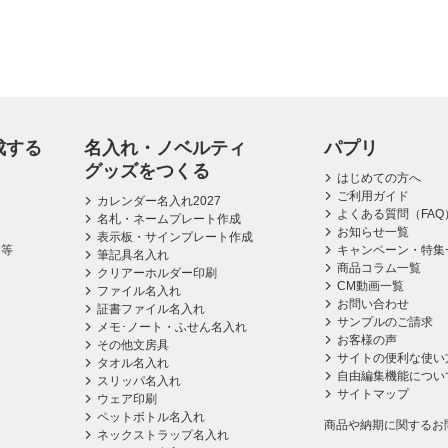
成する
名入れ・ノベルティ
パプリ
グッズをつくる
はじめての方へ
ご利用ガイド
カレンダー名入れ2027
よくある質問（FAQ
名札・ネームプレート作成
お知らせ一覧
表示板・サインプレート作成
ス等
キャンペーン・特集
筆記具名入れ
商品コラム一覧
クリアーホルダー印刷
CM動画一覧
ファイル名入れ
お問い合わせ
証書ファイル名入れ
サンプルのご請求
メモ･ノート・ふせん名入れ
お客様の声
その他文房具
サイトの便利な使い
タオル名入れ
自由編集機能につい
スリッパ名入れ
サイトマップ
ウェア印刷
ペットボトル名入れ
商品や納期に関するお
ネックストラップ名入れ