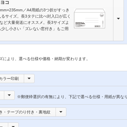
3ヨコ
0mm×235mm／A4用紙の3つ折がすっき
入るサイズ。長3タテに比べ封入口が広く
Mなど大量発送にオススメ。長3サイズよ
も少し小さい「ズレない窓付き」もご用
ズにより、選べる仕様や価格・納期が変わります。
カラー印刷
※郵便枠選択の有無により、下記で選べる仕様・用紙が異な
き・テープのり付き・裏地紋