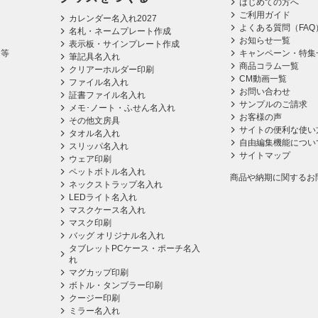
はじめての方へ
ご利用ガイド
カレンダー名入れ2027
よくある質問（FAQ
名札・ネームプレート作成
お知らせ一覧
表示板・サインプレート作成
ス等
キャンペーン・特集
筆記具名入れ
商品コラム一覧
クリアーホルダー印刷
CM動画一覧
ファイル名入れ
お問い合わせ
証書ファイル名入れ
サンプルのご請求
メモ･ノート・ふせん名入れ
お客様の声
その他文房具
サイトの便利な使い
タオル名入れ
自由編集機能につい
スリッパ名入れ
サイトマップ
ウェア印刷
ペットボトル名入れ
商品や納期に関するお
ネックストラップ名入れ
LEDライト名入れ
マスクケース名入れ
マスク印刷
バッグ オリジナル名入れ
タブレットPCケース・ポーチ名入
れ
マグカップ印刷
ボトル・タンブラー印刷
クージー印刷
ミラー名入れ