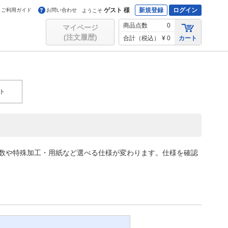
ゲスト 様
新規登録
ログイン
ご利用ガイド
お問い合わせ
ようこそ
商品点数
0
マイページ
(注文履歴)
合計（税込）
¥ 0
カート
ト
色数や特殊加工・用紙など選べる仕様が変わります。仕様を確認