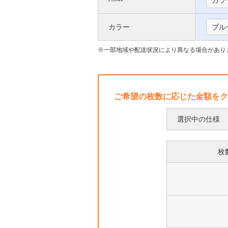
号
カラ
い
枠
カラー
ブル
て
に
つ
一部地域や配送状況により異なる場合があり
い
て
ご希望の枚数に応じた金額をク
選択中の仕様
枚