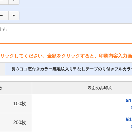
ー
ー
ます。
リックしてください。金額をクリックすると、印刷内容入力画
長３ヨコ窓付きカラー裏地紋入り〒なしテープのり付きフルカラ
数
表面のみ印刷
¥1
100枚
（
¥1
200枚
（