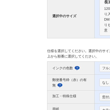
長
12
り
選択中のサイズ
D
り
意
仕様を選択してください。選択中のサイ
上から順番に選択してください。
インクの色数
フル
選
べ
郵便番号枠（赤）の有
なし
る
無
郵
色
便
加工・特殊仕様
窓付
に
番
つ
用紙