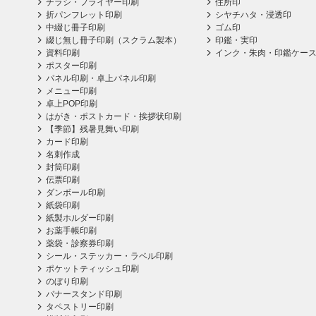
チラシ・フライヤー印刷
住所印
折パンフレット印刷
シヤチハタ・浸透印
中綴じ冊子印刷
ゴム印
綴じ無し冊子印刷（スクラム製本）
印鑑・実印
資料印刷
インク・朱肉・印鑑ケー
ポスター印刷
パネル印刷・卓上パネル印刷
メニュー印刷
卓上POP印刷
はがき・ポストカード・挨拶状印刷
【季節】残暑見舞い印刷
カード印刷
名刺作成
封筒印刷
伝票印刷
ダンボール印刷
紙袋印刷
紙製ホルダー印刷
お薬手帳印刷
薬袋・診察券印刷
シール・ステッカー・ラベル印刷
ポケットティッシュ印刷
のぼり印刷
バナースタンド印刷
タペストリー印刷