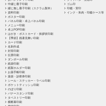
中綴じ冊子印刷
ゴム印
綴じ無し冊子印刷（スクラム製本）
印鑑・実印
資料印刷
インク・朱肉・印鑑ケース等
ポスター印刷
パネル印刷・卓上パネル印刷
メニュー印刷
卓上POP印刷
はがき・ポストカード・挨拶状印刷
【季節】残暑見舞い印刷
カード印刷
名刺作成
封筒印刷
伝票印刷
ダンボール印刷
紙袋印刷
紙製ホルダー印刷
お薬手帳印刷
薬袋・診察券印刷
シール・ステッカー・ラベル印刷
ポケットティッシュ印刷
のぼり印刷
バナースタンド印刷
タペストリー印刷
横断幕印刷