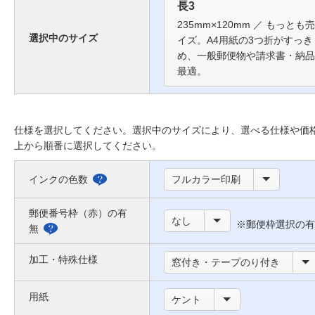
長3
235mm×120mm ／ もっと
選択中のサイズ
イズ。A4用紙の3つ折がすっ
め、一般郵便物や請求書・納品
最適。
仕様を選択してください。選択中のサイズにより、選べる仕様や価
上から順番に選択してください。
インクの色数
フルカラー印刷
選
べ
郵便番号枠（赤）の有
なし
※郵便枠選択の有
る
無
郵
色
便
加工・特殊仕様
窓付き・テープのり付き
に
番
つ
用紙
号
ケント