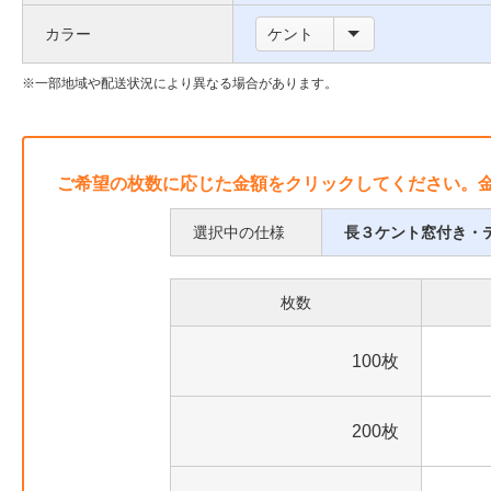
い
枠
カラー
ケント
て
に
つ
一部地域や配送状況により異なる場合があります。
い
て
ご希望の枚数に応じた金額をクリックしてください。
選択中の仕様
長３ケント窓付き・
枚数
100枚
200枚