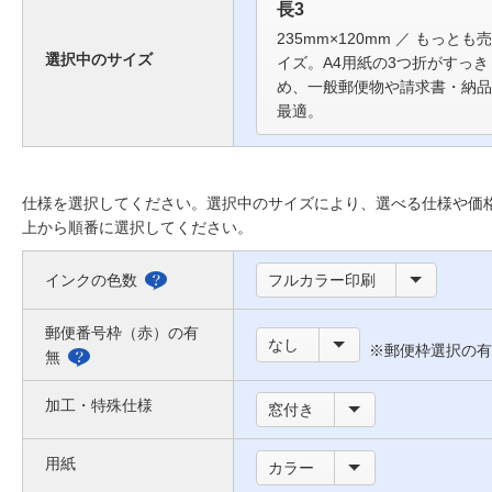
長3
235mm×120mm ／ もっと
選択中のサイズ
イズ。A4用紙の3つ折がすっ
め、一般郵便物や請求書・納品
最適。
仕様を選択してください。選択中のサイズにより、選べる仕様や価
上から順番に選択してください。
インクの色数
フルカラー印刷
選
べ
郵便番号枠（赤）の有
なし
※郵便枠選択の有
る
無
郵
色
便
加工・特殊仕様
窓付き
に
番
つ
用紙
号
カラー