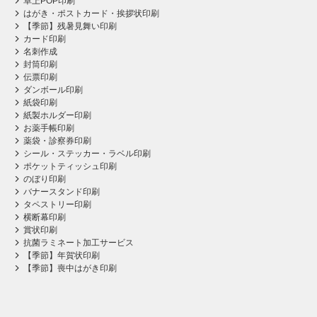
卓上POP印刷
はがき・ポストカード・挨拶状印刷
【季節】残暑見舞い印刷
カード印刷
名刺作成
封筒印刷
伝票印刷
ダンボール印刷
紙袋印刷
紙製ホルダー印刷
お薬手帳印刷
薬袋・診察券印刷
シール・ステッカー・ラベル印刷
ポケットティッシュ印刷
のぼり印刷
バナースタンド印刷
タペストリー印刷
横断幕印刷
賞状印刷
抗菌ラミネート加工サービス
【季節】年賀状印刷
【季節】喪中はがき印刷