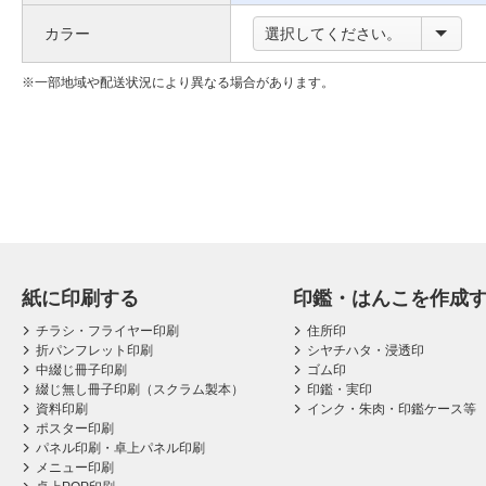
い
枠
カラー
選択してください。
て
に
つ
一部地域や配送状況により異なる場合があります。
い
て
紙に印刷する
印鑑・はんこを作成
チラシ・フライヤー印刷
住所印
折パンフレット印刷
シヤチハタ・浸透印
中綴じ冊子印刷
ゴム印
綴じ無し冊子印刷（スクラム製本）
印鑑・実印
資料印刷
インク・朱肉・印鑑ケース等
ポスター印刷
パネル印刷・卓上パネル印刷
メニュー印刷