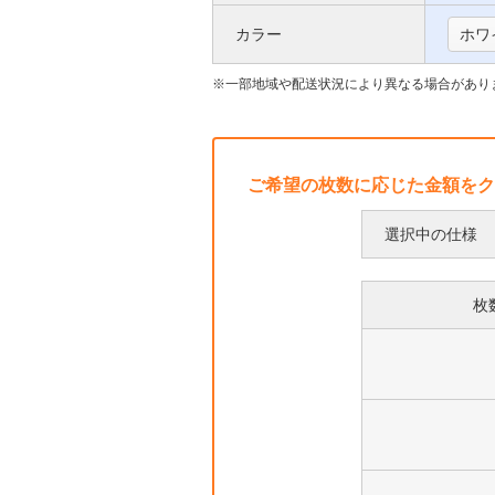
い
枠
カラー
ホワ
て
に
つ
一部地域や配送状況により異なる場合があり
い
て
ご希望の枚数に応じた金額をク
選択中の仕様
枚