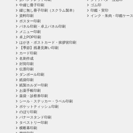
中綴じ冊子印刷
ゴム印
綴じ無し冊子印刷（スクラム製本）
印鑑・実印
資料印刷
インク・朱肉・印鑑ケー
ポスター印刷
パネル印刷・卓上パネル印刷
メニュー印刷
卓上POP印刷
はがき・ポストカード・挨拶状印刷
【季節】残暑見舞い印刷
カード印刷
名刺作成
封筒印刷
伝票印刷
ダンボール印刷
紙袋印刷
紙製ホルダー印刷
お薬手帳印刷
薬袋・診察券印刷
シール・ステッカー・ラベル印刷
ポケットティッシュ印刷
のぼり印刷
バナースタンド印刷
タペストリー印刷
横断幕印刷