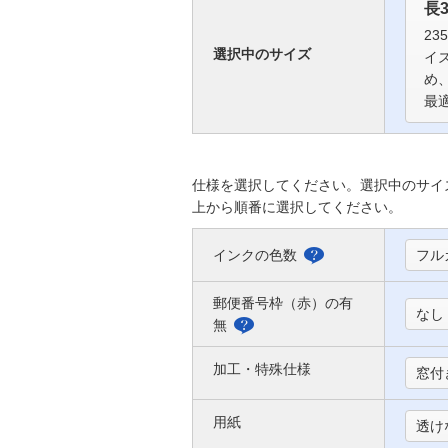
長
23
選択中のサイズ
イ
め
最
仕様を選択してください。選択中のサイ
上から順番に選択してください。
インクの色数
フル
選
べ
郵便番号枠（赤）の有
なし
る
無
郵
色
便
加工・特殊仕様
窓付
に
番
つ
用紙
号
透け