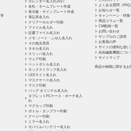
カレンダー名入れ2027
よくある質問（FAQ
名札・ネームプレート作成
お知らせ一覧
表示板・サインプレート作成
ス等
キャンペーン・特集
筆記具名入れ
商品コラム一覧
クリアーホルダー印刷
CM動画一覧
ファイル名入れ
お問い合わせ
証書ファイル名入れ
サンプルのご請求
メモ･ノート・ふせん名入れ
お客様の声
その他文房具
サイトの便利な使い
タオル名入れ
自由編集機能につい
スリッパ名入れ
サイトマップ
ウェア印刷
ペットボトル名入れ
商品や納期に関するお
ネックストラップ名入れ
LEDライト名入れ
マスクケース名入れ
マスク印刷
バッグ オリジナル名入れ
タブレットPCケース・ポーチ名入
れ
マグカップ印刷
ボトル・タンブラー印刷
クージー印刷
ミラー名入れ
モバイルバッテリー名入れ