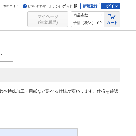
ゲスト 様
新規登録
ログイン
ご利用ガイド
お問い合わせ
ようこそ
商品点数
0
マイページ
(注文履歴)
合計（税込）
¥ 0
カート
ト
色数や特殊加工・用紙など選べる仕様が変わります。仕様を確認