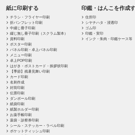
紙に印刷する
印鑑・はんこを作成
チラシ・フライヤー印刷
住所印
折パンフレット印刷
シヤチハタ・浸透印
中綴じ冊子印刷
ゴム印
綴じ無し冊子印刷（スクラム製本）
印鑑・実印
資料印刷
インク・朱肉・印鑑ケース等
ポスター印刷
パネル印刷・卓上パネル印刷
メニュー印刷
卓上POP印刷
はがき・ポストカード・挨拶状印刷
【季節】残暑見舞い印刷
カード印刷
名刺作成
封筒印刷
伝票印刷
ダンボール印刷
紙袋印刷
紙製ホルダー印刷
お薬手帳印刷
薬袋・診察券印刷
シール・ステッカー・ラベル印刷
ポケットティッシュ印刷