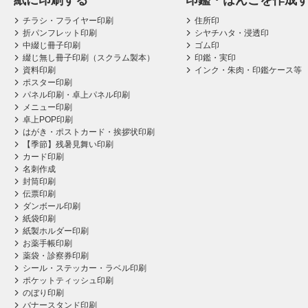
紙に印刷する
印鑑・はんこを作成
チラシ・フライヤー印刷
住所印
折パンフレット印刷
シヤチハタ・浸透印
中綴じ冊子印刷
ゴム印
綴じ無し冊子印刷（スクラム製本）
印鑑・実印
資料印刷
インク・朱肉・印鑑ケース等
ポスター印刷
パネル印刷・卓上パネル印刷
メニュー印刷
卓上POP印刷
はがき・ポストカード・挨拶状印刷
【季節】残暑見舞い印刷
カード印刷
名刺作成
封筒印刷
伝票印刷
ダンボール印刷
紙袋印刷
紙製ホルダー印刷
お薬手帳印刷
薬袋・診察券印刷
シール・ステッカー・ラベル印刷
ポケットティッシュ印刷
のぼり印刷
バナースタンド印刷