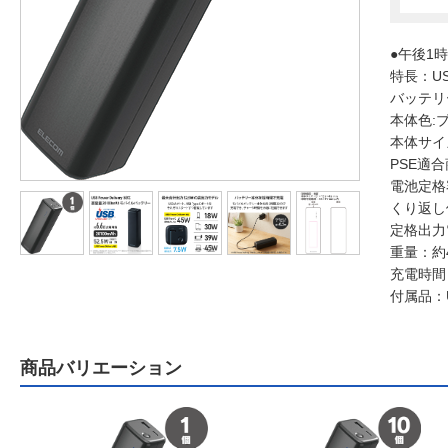
●午後1
特長：US
バッテリー
本体色:
本体サイズ
PSE適
電池定格容
くり返し
定格出力電流
重量：約4
充電時間：
付属品：US
商品バリエーション