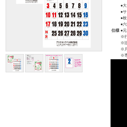
●
●サ
●枚
●
仕様
●
※
※
※
※