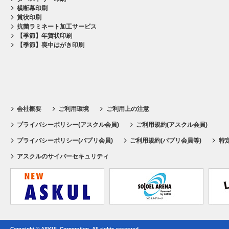
横断幕印刷
賞状印刷
抗菌ラミネート加工サービス
【季節】年賀状印刷
【季節】喪中はがき印刷
会社概要
ご利用環境
ご利用上の注意
プライバシーポリシー(アスクル会員)
ご利用規約(アスクル会員)
プライバシーポリシー(パプリ会員)
ご利用規約(パプリ会員等)
特
アスクルのサイバーセキュリティ
Copyright © ASKUL Corporation. All rights reserved.