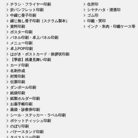
チラシ・フライヤー印刷
住所印
折パンフレット印刷
シヤチハタ・浸透印
中綴じ冊子印刷
ゴム印
綴じ無し冊子印刷（スクラム製本）
印鑑・実印
資料印刷
インク・朱肉・印鑑ケース等
ポスター印刷
パネル印刷・卓上パネル印刷
メニュー印刷
卓上POP印刷
はがき・ポストカード・挨拶状印刷
【季節】残暑見舞い印刷
カード印刷
名刺作成
封筒印刷
伝票印刷
ダンボール印刷
紙袋印刷
紙製ホルダー印刷
お薬手帳印刷
薬袋・診察券印刷
シール・ステッカー・ラベル印刷
ポケットティッシュ印刷
のぼり印刷
バナースタンド印刷
タペストリー印刷