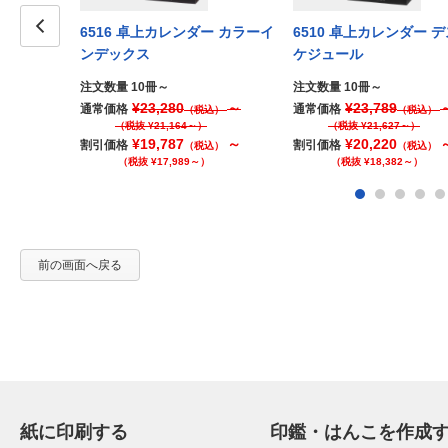
6516 卓上カレンダー カラーイ
6510 卓上カレンダー 
ンデックス
ケジュール
Prev
注文数量 10冊～
注文数量 10冊～
¥23,280
～
¥23,789
通常価格
通常価格
（税込）
（税込）
（税抜 ¥21,164～）
（税抜 ¥21,627～）
¥19,787
～
¥20,220
割引価格
割引価格
（税込）
（税込）
（税抜 ¥17,989～）
（税抜 ¥18,382～）
前の画面へ戻る
紙に印刷する
印鑑・はんこを作成