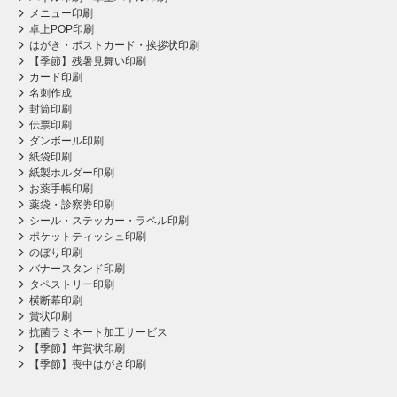
メニュー印刷
卓上POP印刷
はがき・ポストカード・挨拶状印刷
【季節】残暑見舞い印刷
カード印刷
名刺作成
封筒印刷
伝票印刷
ダンボール印刷
紙袋印刷
紙製ホルダー印刷
お薬手帳印刷
薬袋・診察券印刷
シール・ステッカー・ラベル印刷
ポケットティッシュ印刷
のぼり印刷
バナースタンド印刷
タペストリー印刷
横断幕印刷
賞状印刷
抗菌ラミネート加工サービス
【季節】年賀状印刷
【季節】喪中はがき印刷