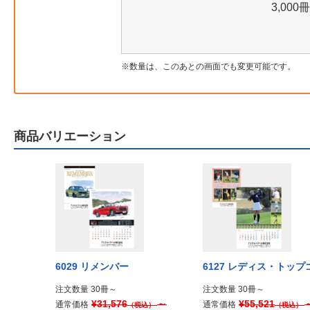
3,000冊
数量は、このあとの画面でも変更可能です。
商品バリエーション
やき －五七
6029 リメンバー
6127 レディス・トップ
らし－
注文数量 30冊～
注文数量 30冊～
¥31,576
～
¥55,521
通常価格
通常価格
（税込）
（税込）