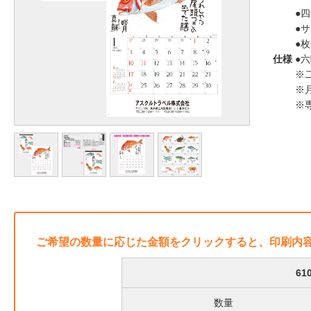
●
●サ
●枚
仕様
●
※
※
※
ご希望の数量に応じた金額をクリックすると、印刷内
6
数量