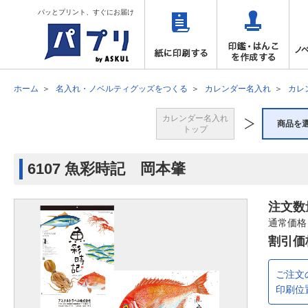
パッとプリント、すぐにお届け
ホーム
名入れ・ノベルティグッズをつくる
カレンダー名入れ
カレ
カレンダー名入れ
商品を
トップ
6107 魚彩時記 岡本肇
注文数
通常価格
割引価
ご注文
印刷位