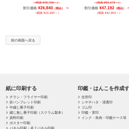
（税抜 ¥28,706～）
（税抜 ¥50,474～）
～
税込）
¥26,840
～
¥47,192
割引価格
割引価格
（税込）
（税込）
）
（税抜 ¥24,400～）
（税抜 ¥42,902～）
～
税込）
～）
前の画面へ戻る
紙に印刷する
印鑑・はんこを作成
チラシ・フライヤー印刷
住所印
折パンフレット印刷
シヤチハタ・浸透印
中綴じ冊子印刷
ゴム印
綴じ無し冊子印刷（スクラム製本）
印鑑・実印
資料印刷
インク・朱肉・印鑑ケース等
ポスター印刷
パネル印刷・卓上パネル印刷