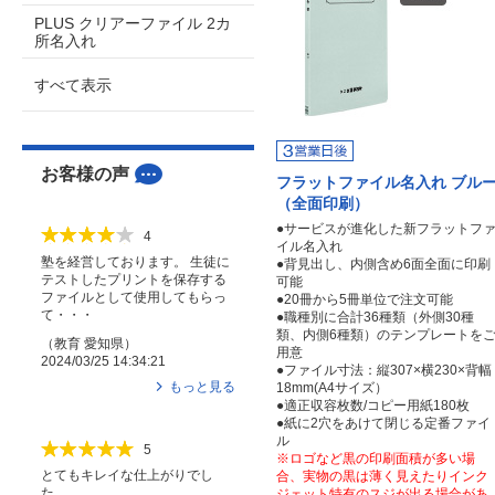
PLUS クリアーファイル 2カ
所名入れ
すべて表示
お客様の声
フラットファイル名入れ ブル
（全面印刷）
●サービスが進化した新フラットフ
4
イル名入れ
塾を経営しております。 生徒に
●背見出し、内側含め6面全面に印刷
テストしたプリントを保存する
可能
ファイルとして使用してもらっ
●20冊から5冊単位で注文可能
て・・・
●職種別に合計36種類（外側30種
類、内側6種類）のテンプレートを
（
教育
愛知県
）
用意
2024/03/25 14:34:21
●ファイル寸法：縦307×横230×背幅
もっと見る
18mm(A4サイズ）
●適正収容枚数/コピー用紙180枚
●紙に2穴をあけて閉じる定番ファイ
ル
5
※ロゴなど黒の印刷面積が多い場
とてもキレイな仕上がりでし
合、実物の黒は薄く見えたりインク
た。
ジェット特有のスジが出る場合があ