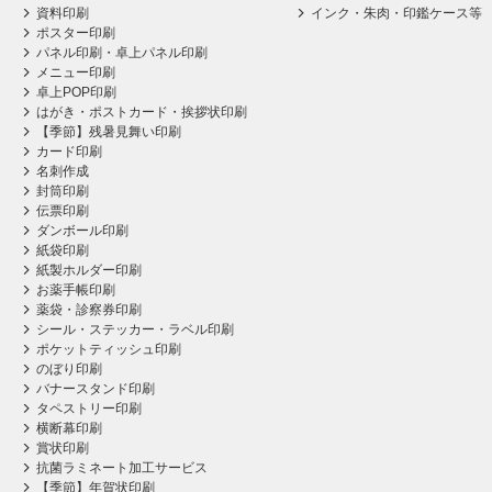
資料印刷
インク・朱肉・印鑑ケース等
ポスター印刷
パネル印刷・卓上パネル印刷
メニュー印刷
卓上POP印刷
はがき・ポストカード・挨拶状印刷
【季節】残暑見舞い印刷
カード印刷
名刺作成
封筒印刷
伝票印刷
ダンボール印刷
紙袋印刷
紙製ホルダー印刷
お薬手帳印刷
薬袋・診察券印刷
シール・ステッカー・ラベル印刷
ポケットティッシュ印刷
のぼり印刷
バナースタンド印刷
タペストリー印刷
横断幕印刷
賞状印刷
抗菌ラミネート加工サービス
【季節】年賀状印刷