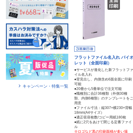
フラットファイル名入れ バイ
レット（全面印刷）
●サービスが進化した新フラットフ
イル名入れ
●背見出し、内側含め6面全面に印刷
可能
キャンペーン・特集一覧
●20冊から5冊単位で注文可能
●職種別に合計36種類（外側30種
類、内側6種類）のテンプレートを
用意
●ファイル寸法：縦307×横230×背幅
18mm(A4サイズ）
●適正収容枚数/コピー用紙180枚
●紙に2穴をあけて閉じる定番ファイ
ル
※ロゴなど黒の印刷面積が多い場