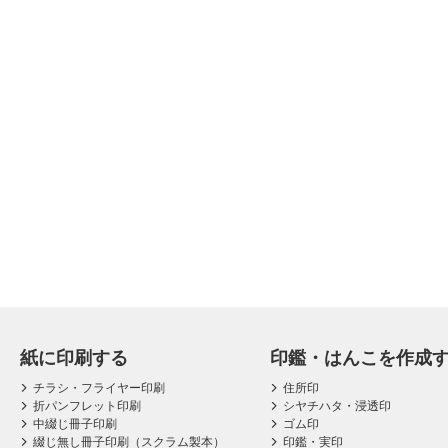
紙に印刷する
印鑑・はんこを作成
チラシ・フライヤー印刷
住所印
折パンフレット印刷
シヤチハタ・浸透印
中綴じ冊子印刷
ゴム印
綴じ無し冊子印刷（スクラム製本）
印鑑・実印