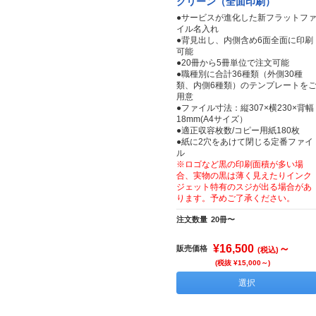
グリーン（全面印刷）
●サービスが進化した新フラットフ
イル名入れ
●背見出し、内側含め6面全面に印刷
可能
●20冊から5冊単位で注文可能
●職種別に合計36種類（外側30種
類、内側6種類）のテンプレートを
用意
●ファイル寸法：縦307×横230×背幅
18mm(A4サイズ）
●適正収容枚数/コピー用紙180枚
●紙に2穴をあけて閉じる定番ファイ
ル
※ロゴなど黒の印刷面積が多い場
合、実物の黒は薄く見えたりインク
ジェット特有のスジが出る場合があ
ります。予めご了承ください。
注文数量
20冊〜
¥16,500
～
販売価格
(税込)
(税抜 ¥15,000～)
選択