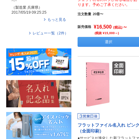
ります。予めご了承ください。
（
製造業
兵庫県
）
2017/05/19 09:25:25
注文数量
20冊〜
もっと見る
¥16,500
～
販売価格
(税込)
レビュー一覧（
2
件）
(税抜 ¥15,000～)
選択
フラットファイル名入れ ピン
（全面印刷）
●サービスが進化した新フラットフ