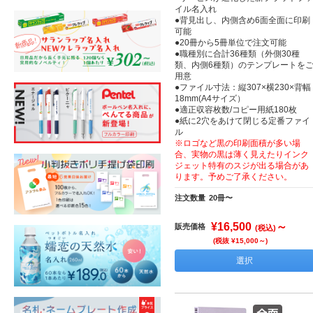
イル名入れ
●背見出し、内側含め6面全面に印刷
可能
●20冊から5冊単位で注文可能
●職種別に合計36種類（外側30種
類、内側6種類）のテンプレートを
用意
●ファイル寸法：縦307×横230×背幅
18mm(A4サイズ）
●適正収容枚数/コピー用紙180枚
●紙に2穴をあけて閉じる定番ファイ
ル
※ロゴなど黒の印刷面積が多い場
合、実物の黒は薄く見えたりインク
ジェット特有のスジが出る場合があ
ります。予めご了承ください。
注文数量
20冊〜
¥16,500
～
販売価格
(税込)
(税抜 ¥15,000～)
選択