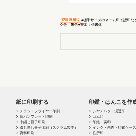
●標準サイズのネーム印で認印など
ク色：朱色●書体：楷書体
紙に印刷する
印鑑・はんこを作
チラシ・フライヤー印刷
シヤチハタ・浸透印
折パンフレット印刷
ゴム印
中綴じ冊子印刷
印鑑・実印
綴じ無し冊子印刷（スクラム製本）
インク・朱肉・印鑑ケー
資料印刷
住所印