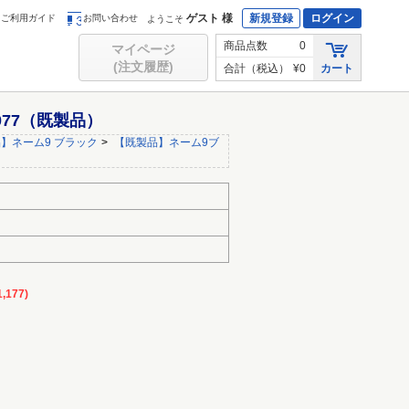
ゲスト 様
新規登録
ログイン
ご利用ガイド
お問い合わせ
ようこそ
商品点数
0
マイページ
(注文履歴)
合計（税込）
¥0
カート
077（既製品）
】ネーム9 ブラック
>
【既製品】ネーム9ブ
,177)