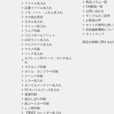
商品コラム一覧
ファイル名入れ
CM動画一覧
証書ファイル名入れ
お問い合わせ
メモ･ノート・ふせん名入れ
サンプルのご請求
その他文房具
お客様の声
タオル名入れ
サイトの便利な使い
スリッパ名入れ
自由編集機能につい
ウェア印刷
サイトマップ
ゴルフボールプリント
LEDライト名入れ
商品や納期に関するお
マスクケース名入れ
マスク印刷
バッグ名入れ
タブレットPCケース・ポーチ名入
れ
マグカップ印刷
ボトル・タンブラー印刷
クージー印刷
ミラー名入れ
モバイルバッテリー名入れ
PCモバイルグッズ名入れ
箸袋印刷
紙おしぼり印刷
紙コースター印刷
レジ袋印刷
【季節】カレンダー名入れ