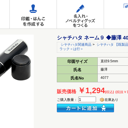
シャチハタ ネーム９ ◆藤澤 4
シヤチハタ関連商品
>
シヤチハタ 【既製品
ラック＜は行＞
印面サイズ
直径9.5mm
氏名
藤澤
氏名No
4077
￥1,294
販売価格
(税込)
(税抜￥1
ご購入数量：
在庫あり