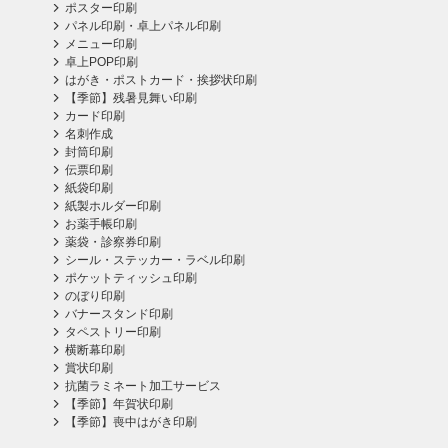
ポスター印刷
パネル印刷・卓上パネル印刷
メニュー印刷
卓上POP印刷
はがき・ポストカード・挨拶状印刷
【季節】残暑見舞い印刷
カード印刷
名刺作成
封筒印刷
伝票印刷
紙袋印刷
紙製ホルダー印刷
お薬手帳印刷
薬袋・診察券印刷
シール・ステッカー・ラベル印刷
ポケットティッシュ印刷
のぼり印刷
バナースタンド印刷
タペストリー印刷
横断幕印刷
賞状印刷
抗菌ラミネート加工サービス
【季節】年賀状印刷
【季節】喪中はがき印刷