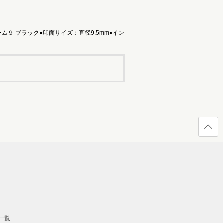
９ ブラック●印面サイズ：直径9.5mm●イン
ページ
の先頭
へ戻る
）
一覧