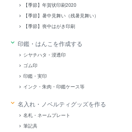
【季節】年賀状印刷2020
【季節】暑中見舞い（残暑見舞い）
【季節】喪中はがき印刷
keyboard_arrow_down
印鑑・はんこを作成する
シヤチハタ・浸透印
ゴム印
印鑑・実印
インク・朱肉・印鑑ケース等
keyboard_arrow_down
名入れ・ノベルティグッズを作る
名札・ネームプレート
筆記具