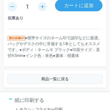
カートに追加
remove
add
在庫あり
●標準サイズのネーム印で認印などに最適。
バッグやデスクの中に常備する1本としてもオススメ
です。●ボディ：ネーム９ ブラック●印面サイズ：直
径9.5mm●インク色：朱色●書体：楷書体
商品一覧に戻る
keyboard_arrow_down
紙に印刷する
チラシ・フライヤー印刷