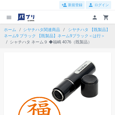
person_add
person
新規登録
ログイン
menu
person
shopping_cart
ホーム
シヤチハタ関連商品
シヤチハタ 【既製品】
ネーム9 ブラック
【既製品】ネーム9ブラック＜は行＞
シャチハタ ネーム９ ◆福嶋 4076（既製品）
evron_left
chevron_ri