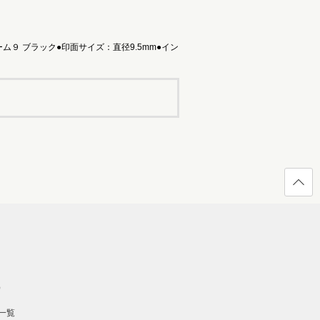
９ ブラック●印面サイズ：直径9.5mm●イン
ページ
の先頭
へ戻る
）
一覧