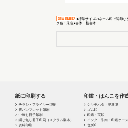
●標準サイズのネーム印で認印など
ク色：朱色●書体：楷書体
紙に印刷する
印鑑・はんこを作
チラシ・フライヤー印刷
シヤチハタ・浸透印
折パンフレット印刷
ゴム印
中綴じ冊子印刷
印鑑・実印
綴じ無し冊子印刷（スクラム製本）
インク・朱肉・印鑑ケー
資料印刷
住所印