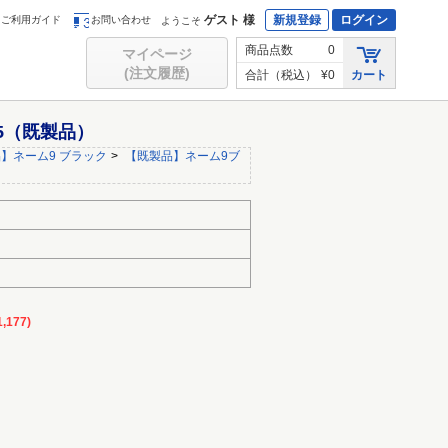
ゲスト 様
新規登録
ログイン
ご利用ガイド
お問い合わせ
ようこそ
商品点数
0
マイページ
(注文履歴)
合計（税込）
¥0
カート
45（既製品）
】ネーム9 ブラック
>
【既製品】ネーム9ブ
,177)