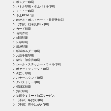
ポスター印刷
パネル印刷・卓上パネル印刷
メニュー印刷
卓上POP印刷
はがき・ポストカード・挨拶状印刷
【季節】残暑見舞い印刷
カード印刷
名刺作成
封筒印刷
伝票印刷
紙袋印刷
紙製ホルダー印刷
お薬手帳印刷
薬袋・診察券印刷
シール・ステッカー・ラベル印刷
ポケットティッシュ印刷
のぼり印刷
バナースタンド印刷
タペストリー印刷
横断幕印刷
賞状印刷
抗菌ラミネート加工サービス
【季節】年賀状印刷
【季節】喪中はがき印刷