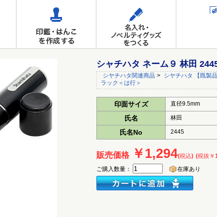
シャチハタ ネーム９ 林田 24
シヤチハタ関連商品
>
シヤチハタ 【既製品
ラック＜は行＞
印面サイズ
直径9.5mm
氏名
林田
氏名No
2445
￥1,294
販売価格
(税込)
(税抜￥1
ご購入数量：
在庫あり