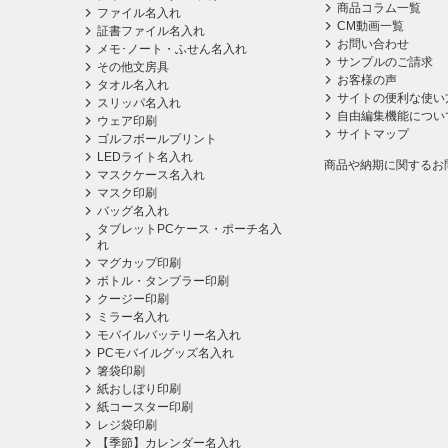
商品コラム一覧
ファイル名入れ
CM動画一覧
証書ファイル名入れ
お問い合わせ
メモ･ノート・ふせん名入れ
サンプルのご請求
その他文房具
お客様の声
タオル名入れ
サイトの便利な使い
スリッパ名入れ
自由編集機能につい
ウェア印刷
サイトマップ
ゴルフボールプリント
LEDライト名入れ
商品や納期に関するお
マスクケース名入れ
マスク印刷
バッグ名入れ
タブレットPCケース・ポーチ名入
れ
マグカップ印刷
ボトル・タンブラー印刷
クージー印刷
ミラー名入れ
モバイルバッテリー名入れ
PCモバイルグッズ名入れ
箸袋印刷
紙おしぼり印刷
紙コースター印刷
レジ袋印刷
【季節】カレンダー名入れ