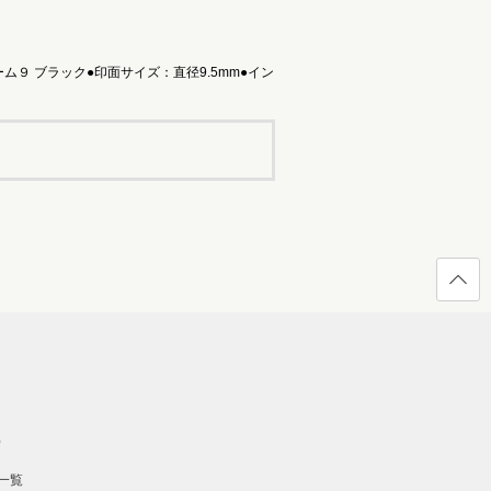
９ ブラック●印面サイズ：直径9.5mm●イン
ページ
の先頭
へ戻る
）
一覧