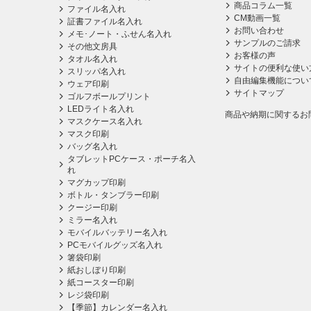
商品コラム一覧
ファイル名入れ
CM動画一覧
証書ファイル名入れ
お問い合わせ
メモ･ノート・ふせん名入れ
サンプルのご請求
その他文房具
お客様の声
タオル名入れ
サイトの便利な使い
スリッパ名入れ
自由編集機能につい
ウェア印刷
サイトマップ
ゴルフボールプリント
LEDライト名入れ
商品や納期に関するお
マスクケース名入れ
マスク印刷
バッグ名入れ
タブレットPCケース・ポーチ名入
れ
マグカップ印刷
ボトル・タンブラー印刷
クージー印刷
ミラー名入れ
モバイルバッテリー名入れ
PCモバイルグッズ名入れ
箸袋印刷
紙おしぼり印刷
紙コースター印刷
レジ袋印刷
【季節】カレンダー名入れ