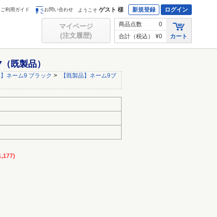
ゲスト 様
新規登録
ログイン
ご利用ガイド
お問い合わせ
ようこそ
商品点数
0
マイページ
(注文履歴)
合計（税込）
¥0
カート
97（既製品）
】ネーム9 ブラック
>
【既製品】ネーム9ブ
,177)