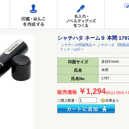
シャチハタ ネーム９ 本間 17
シヤチハタ関連商品
>
シヤチハタ 【既製品
ラック＜は行＞
印面サイズ
直径9.5mm
氏名
本間
氏名No
1797
￥1,294
販売価格
(税込)
(税抜￥1
ご購入数量：
在庫あり