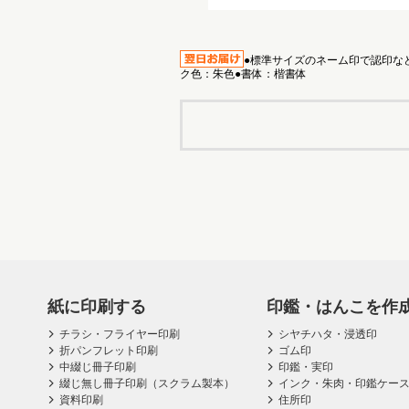
●標準サイズのネーム印で認印など
ク色：朱色●書体：楷書体
紙に印刷する
印鑑・はんこを作
チラシ・フライヤー印刷
シヤチハタ・浸透印
折パンフレット印刷
ゴム印
中綴じ冊子印刷
印鑑・実印
綴じ無し冊子印刷（スクラム製本）
インク・朱肉・印鑑ケー
資料印刷
住所印