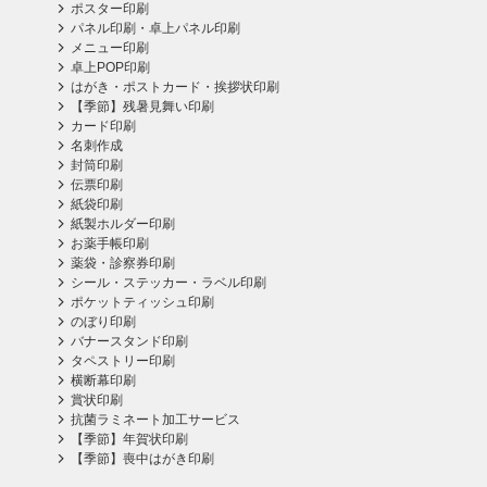
ポスター印刷
パネル印刷・卓上パネル印刷
メニュー印刷
卓上POP印刷
はがき・ポストカード・挨拶状印刷
【季節】残暑見舞い印刷
カード印刷
名刺作成
封筒印刷
伝票印刷
紙袋印刷
紙製ホルダー印刷
お薬手帳印刷
薬袋・診察券印刷
シール・ステッカー・ラベル印刷
ポケットティッシュ印刷
のぼり印刷
バナースタンド印刷
タペストリー印刷
横断幕印刷
賞状印刷
抗菌ラミネート加工サービス
【季節】年賀状印刷
【季節】喪中はがき印刷