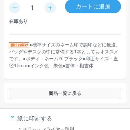
カートに追加
remove
add
在庫あり
●標準サイズのネーム印で認印などに最適。
バッグやデスクの中に常備する1本としてもオススメ
です。●ボディ：ネーム９ ブラック●印面サイズ：直
径9.5mm●インク色：朱色●書体：楷書体
商品一覧に戻る
keyboard_arrow_down
紙に印刷する
チラシ・フライヤー印刷