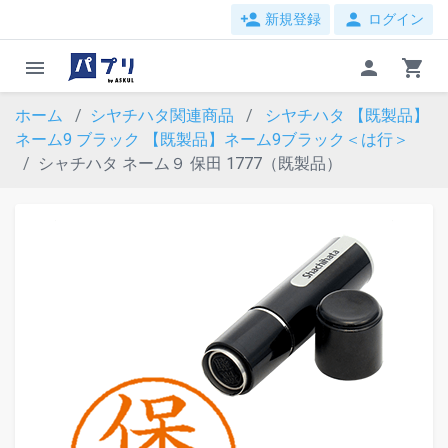
person_add
person
新規登録
ログイン
menu
person
shopping_cart
ホーム
シヤチハタ関連商品
シヤチハタ 【既製品】
ネーム9 ブラック
【既製品】ネーム9ブラック＜は行＞
シャチハタ ネーム９ 保田 1777（既製品）
evron_left
chevron_ri