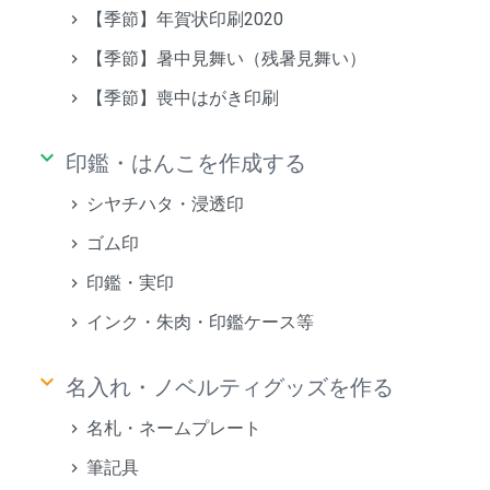
【季節】年賀状印刷2020
【季節】暑中見舞い（残暑見舞い）
【季節】喪中はがき印刷
keyboard_arrow_down
印鑑・はんこを作成する
シヤチハタ・浸透印
ゴム印
印鑑・実印
インク・朱肉・印鑑ケース等
keyboard_arrow_down
名入れ・ノベルティグッズを作る
名札・ネームプレート
筆記具