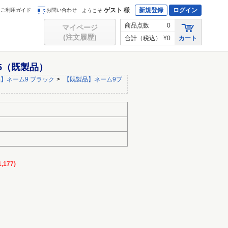
ゲスト 様
新規登録
ログイン
ご利用ガイド
お問い合わせ
ようこそ
商品点数
0
マイページ
(注文履歴)
合計（税込）
¥0
カート
35（既製品）
】ネーム9 ブラック
>
【既製品】ネーム9ブ
,177)