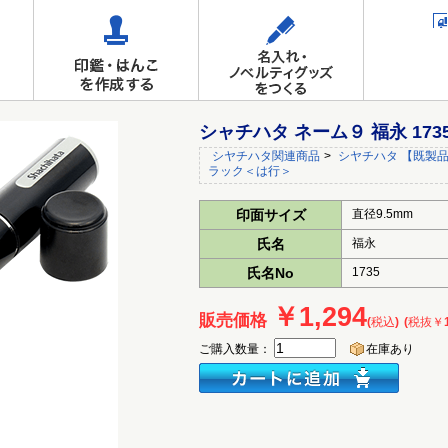
シャチハタ ネーム９ 福永 17
シヤチハタ関連商品
>
シヤチハタ 【既製品
ラック＜は行＞
印面サイズ
直径9.5mm
氏名
福永
氏名No
1735
￥1,294
販売価格
(税込)
(税抜￥1
ご購入数量：
在庫あり