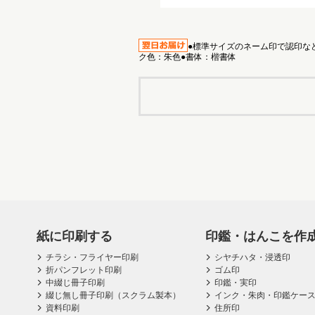
●標準サイズのネーム印で認印など
ク色：朱色●書体：楷書体
紙に印刷する
印鑑・はんこを作
チラシ・フライヤー印刷
シヤチハタ・浸透印
折パンフレット印刷
ゴム印
中綴じ冊子印刷
印鑑・実印
綴じ無し冊子印刷（スクラム製本）
インク・朱肉・印鑑ケー
資料印刷
住所印