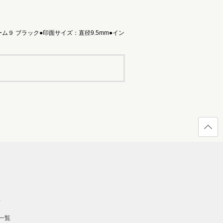
９ ブラック●印面サイズ：直径9.5mm●イン
ページ
の先頭
へ戻る
）
一覧