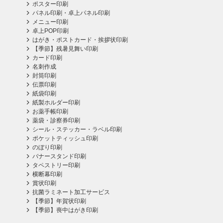
ポスター印刷
パネル印刷・卓上パネル印刷
メニュー印刷
卓上POP印刷
はがき・ポストカード・挨拶状印刷
【季節】残暑見舞い印刷
カード印刷
名刺作成
封筒印刷
伝票印刷
紙袋印刷
紙製ホルダー印刷
お薬手帳印刷
薬袋・診察券印刷
シール・ステッカー・ラベル印刷
ポケットティッシュ印刷
のぼり印刷
バナースタンド印刷
タペストリー印刷
横断幕印刷
賞状印刷
抗菌ラミネート加工サービス
【季節】年賀状印刷
【季節】喪中はがき印刷