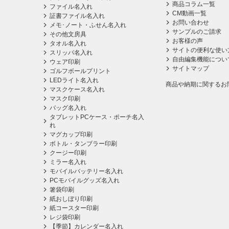
商品コラム一覧
ファイル名入れ
CM動画一覧
証書ファイル名入れ
お問い合わせ
メモ･ノート・ふせん名入れ
サンプルのご請求
その他文房具
お客様の声
タオル名入れ
サイトの便利な使い
スリッパ名入れ
自由編集機能につい
ウェア印刷
サイトマップ
ゴルフボールプリント
LEDライト名入れ
商品や納期に関するお
マスクケース名入れ
マスク印刷
バッグ名入れ
タブレットPCケース・ポーチ名入
れ
マグカップ印刷
ボトル・タンブラー印刷
クージー印刷
ミラー名入れ
モバイルバッテリー名入れ
PCモバイルグッズ名入れ
箸袋印刷
紙おしぼり印刷
紙コースター印刷
レジ袋印刷
【季節】カレンダー名入れ