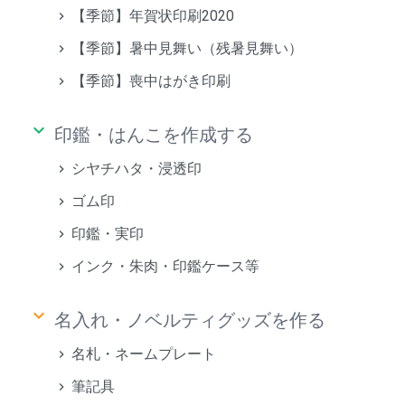
【季節】年賀状印刷2020
【季節】暑中見舞い（残暑見舞い）
【季節】喪中はがき印刷
keyboard_arrow_down
印鑑・はんこを作成する
シヤチハタ・浸透印
ゴム印
印鑑・実印
インク・朱肉・印鑑ケース等
keyboard_arrow_down
名入れ・ノベルティグッズを作る
名札・ネームプレート
筆記具