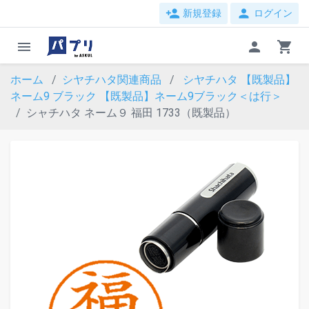
person_add
person
新規登録
ログイン
menu
person
shopping_cart
ホーム
シヤチハタ関連商品
シヤチハタ 【既製品】
ネーム9 ブラック
【既製品】ネーム9ブラック＜は行＞
シャチハタ ネーム９ 福田 1733（既製品）
evron_left
chevron_ri