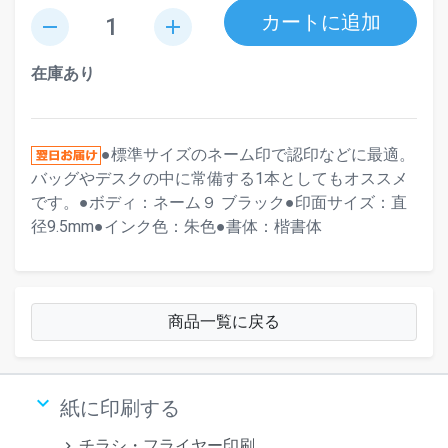
カートに追加
remove
add
在庫あり
●標準サイズのネーム印で認印などに最適。
バッグやデスクの中に常備する1本としてもオススメ
です。●ボディ：ネーム９ ブラック●印面サイズ：直
径9.5mm●インク色：朱色●書体：楷書体
商品一覧に戻る
keyboard_arrow_down
紙に印刷する
チラシ・フライヤー印刷