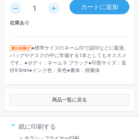
カートに追加
remove
add
在庫あり
●標準サイズのネーム印で認印などに最適。
バッグやデスクの中に常備する1本としてもオススメ
です。●ボディ：ネーム９ ブラック●印面サイズ：直
径9.5mm●インク色：朱色●書体：楷書体
商品一覧に戻る
keyboard_arrow_down
紙に印刷する
チラシ・フライヤー印刷