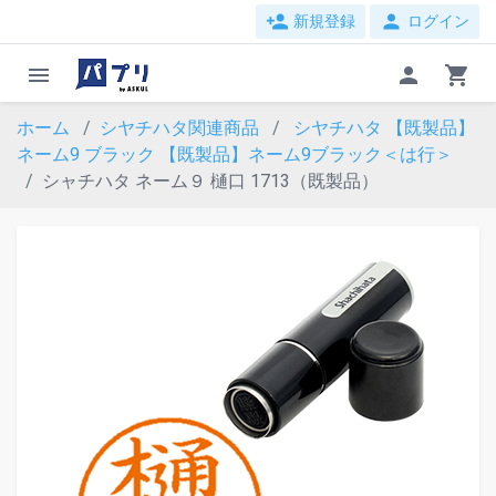
person_add
person
新規登録
ログイン
menu
person
shopping_cart
ホーム
シヤチハタ関連商品
シヤチハタ 【既製品】
ネーム9 ブラック
【既製品】ネーム9ブラック＜は行＞
シャチハタ ネーム９ 樋口 1713（既製品）
evron_left
chevron_ri