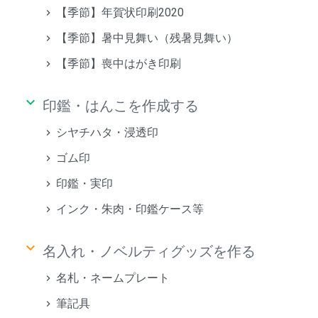
【季節】年賀状印刷2020
【季節】暑中見舞い（残暑見舞い）
【季節】喪中はがき印刷
keyboard_arrow_down
印鑑・はんこを作成する
シヤチハタ・浸透印
ゴム印
印鑑・実印
インク・朱肉・印鑑ケース等
keyboard_arrow_down
名入れ・ノベルティグッズを作る
名札・ネームプレート
筆記具