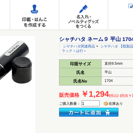
シャチハタ ネーム９ 平山 17
シヤチハタ関連商品
>
シヤチハタ 【既製品
ラック＜は行＞
印面サイズ
直径9.5mm
氏名
平山
氏名No
1704
￥1,294
販売価格
(税込)
(税抜￥1
ご購入数量：
在庫あり