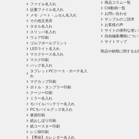
商品コラム一覧
ファイル名入れ
CM動画一覧
証書ファイル名入れ
お問い合わせ
メモ･ノート・ふせん名入れ
サンプルのご請求
その他文房具
お客様の声
タオル名入れ
サイトの便利な使い
スリッパ名入れ
自由編集機能につい
ウェア印刷
サイトマップ
ゴルフボールプリント
LEDライト名入れ
商品や納期に関するお
マスクケース名入れ
マスク印刷
バッグ名入れ
タブレットPCケース・ポーチ名入
れ
マグカップ印刷
ボトル・タンブラー印刷
クージー印刷
ミラー名入れ
モバイルバッテリー名入れ
PCモバイルグッズ名入れ
箸袋印刷
紙おしぼり印刷
紙コースター印刷
レジ袋印刷
【季節】カレンダー名入れ