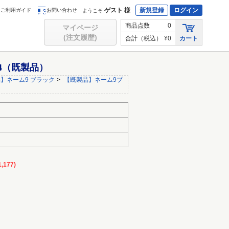
ゲスト 様
新規登録
ログイン
ご利用ガイド
お問い合わせ
ようこそ
商品点数
0
マイページ
(注文履歴)
合計（税込）
¥0
カート
04（既製品）
】ネーム9 ブラック
>
【既製品】ネーム9ブ
,177)