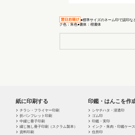
●標準サイズのネーム印で認印など
ク色：朱色●書体：楷書体
紙に印刷する
印鑑・はんこを作
チラシ・フライヤー印刷
シヤチハタ・浸透印
折パンフレット印刷
ゴム印
中綴じ冊子印刷
印鑑・実印
綴じ無し冊子印刷（スクラム製本）
インク・朱肉・印鑑ケー
資料印刷
住所印