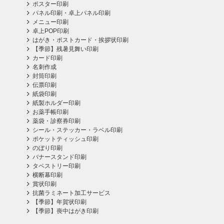
ポスター印刷
パネル印刷・卓上パネル印刷
メニュー印刷
卓上POP印刷
はがき・ポストカード・挨拶状印刷
【季節】残暑見舞い印刷
カード印刷
名刺作成
封筒印刷
伝票印刷
紙袋印刷
紙製ホルダー印刷
お薬手帳印刷
薬袋・診察券印刷
シール・ステッカー・ラベル印刷
ポケットティッシュ印刷
のぼり印刷
バナースタンド印刷
タペストリー印刷
横断幕印刷
賞状印刷
抗菌ラミネート加工サービス
【季節】年賀状印刷
【季節】喪中はがき印刷