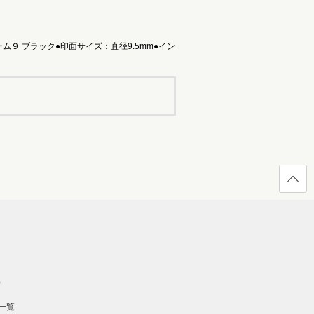
９ ブラック●印面サイズ：直径9.5mm●イン
ページ
の先頭
へ戻る
）
一覧