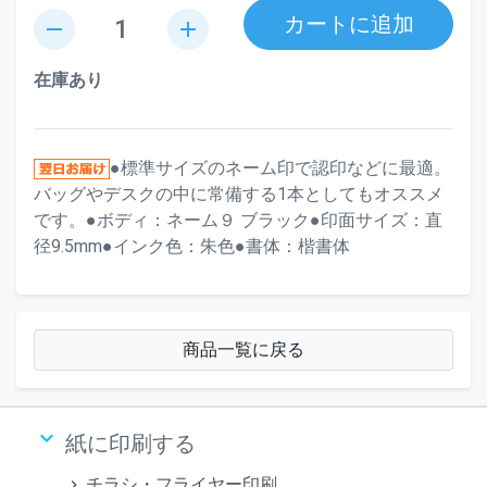
カートに追加
remove
add
在庫あり
●標準サイズのネーム印で認印などに最適。
バッグやデスクの中に常備する1本としてもオススメ
です。●ボディ：ネーム９ ブラック●印面サイズ：直
径9.5mm●インク色：朱色●書体：楷書体
商品一覧に戻る
keyboard_arrow_down
紙に印刷する
チラシ・フライヤー印刷