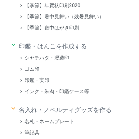
【季節】年賀状印刷2020
【季節】暑中見舞い（残暑見舞い）
【季節】喪中はがき印刷
keyboard_arrow_down
印鑑・はんこを作成する
シヤチハタ・浸透印
ゴム印
印鑑・実印
インク・朱肉・印鑑ケース等
keyboard_arrow_down
名入れ・ノベルティグッズを作る
名札・ネームプレート
筆記具