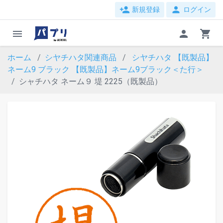
person_add
person
新規登録
ログイン
menu
person
shopping_cart
ホーム
シヤチハタ関連商品
シヤチハタ 【既製品】
ネーム9 ブラック
【既製品】ネーム9ブラック＜た行＞
シャチハタ ネーム９ 堤 2225（既製品）
evron_left
chevron_ri