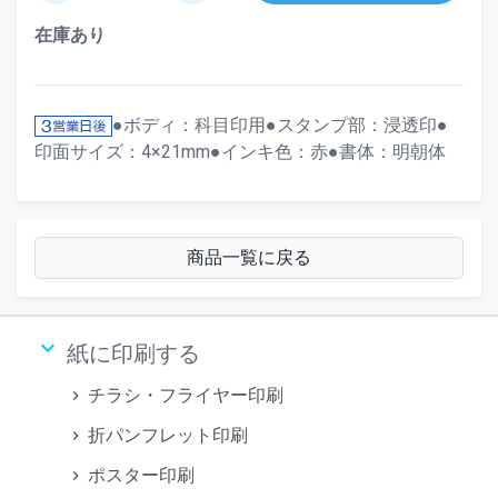
在庫あり
●ボディ：科目印用●スタンプ部：浸透印●
印面サイズ：4×21mm●インキ色：赤●書体：明朝体
商品一覧に戻る
keyboard_arrow_down
紙に印刷する
チラシ・フライヤー印刷
折パンフレット印刷
ポスター印刷