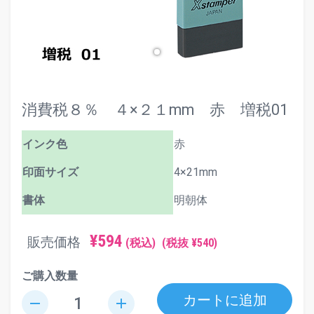
消費税８％ ４×２１mm 赤 増税01
インク色
赤
印面サイズ
4×21mm
書体
明朝体
¥594
販売価格
(税込)
(税抜 ¥540)
ご購入数量
カートに追加
remove
add