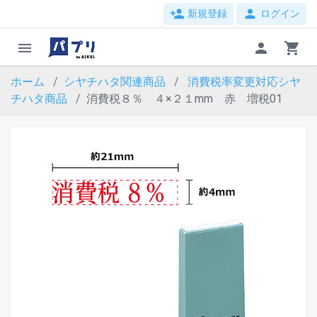
person_add
person
新規登録
ログイン
menu
person
shopping_cart
ホーム
シヤチハタ関連商品
消費税率変更対応シヤ
チハタ商品
消費税８％ ４×２１mm 赤 増税01
evron_left
chevron_ri