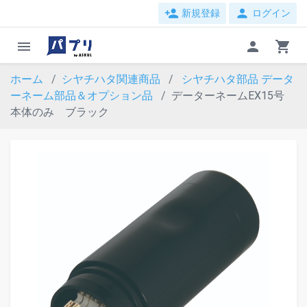
person_add
person
新規登録
ログイン
menu
person
shopping_cart
ホーム
シヤチハタ関連商品
シヤチハタ部品
データ
ーネーム部品＆オプション品
データーネームEX15号
本体のみ ブラック
evron_left
chevron_ri