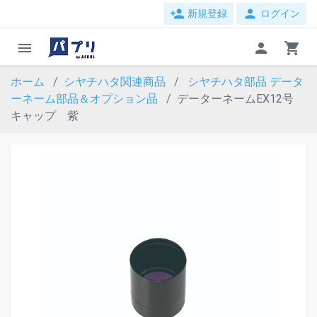
person_add
person
新規登録
ログイン
menu
person
shopping_cart
ホーム
シヤチハタ関連商品
シヤチハタ部品
データ
ーネーム部品＆オプション品
データーネームEX12号
キャップ 紫
evron_left
chevron_ri